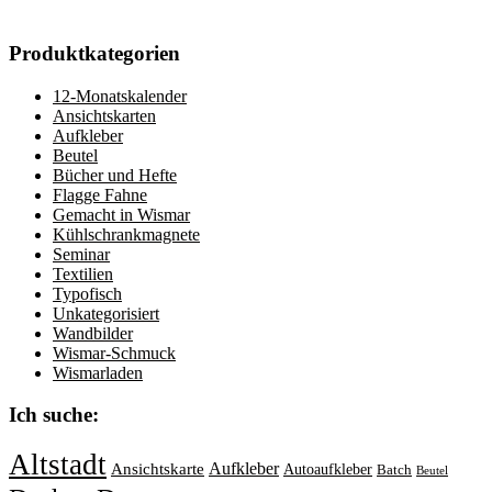
Produktkategorien
12-Monatskalender
Ansichtskarten
Aufkleber
Beutel
Bücher und Hefte
Flagge Fahne
Gemacht in Wismar
Kühlschrankmagnete
Seminar
Textilien
Typofisch
Unkategorisiert
Wandbilder
Wismar-Schmuck
Wismarladen
Ich suche:
Altstadt
Aufkleber
Ansichtskarte
Autoaufkleber
Batch
Beutel