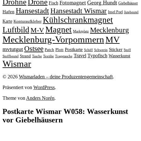
Drohne
Drone
Georg Hundt
Fotomagnet
Fisch
Giebelhäuser
Hansestadt
Hansestadt Wismar
Hafen
Insel Poel
Jutebeutel
Kühlschrankmagnet
Karte
Konturaufkleber
Magnet
Luftbild
M-V
Mecklenburg
Marktplatz
Mecklenburg-Vorpommern
MV
Ostsee
mvtutgut
Sticker
Postkarte
Patch
Plott
Stoff
Schiff
Schwerin
Travel
Typofisch
Wasserkunst
Strand
Stoffbeutel
Tasche
Textilie
Tragetasche
Wismar
© 2026
Wismarladen – deine Produzentengemeinschaft
.
Präsentiert von
WordPress
.
Theme von
Anders Norén
.
Postkarte Wismar W058: Wasserkunst
vor Giebelhäusern