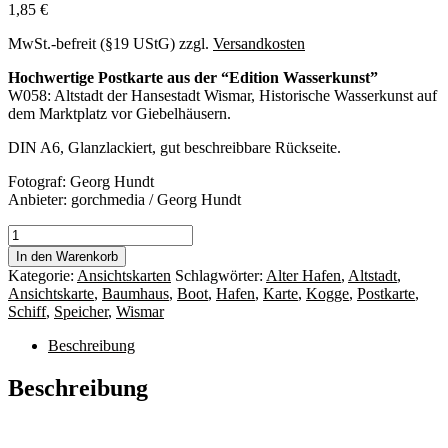
1,85
€
MwSt.-befreit (§19 UStG)
zzgl.
Versandkosten
Hochwertige Postkarte aus der “Edition Wasserkunst”
W058: Altstadt der Hansestadt Wismar, Historische Wasserkunst auf
dem Marktplatz vor Giebelhäusern.
DIN A6, Glanzlackiert, gut beschreibbare Rückseite.
Fotograf: Georg Hundt
Anbieter: gorchmedia / Georg Hundt
Postkarte
Wismar
In den Warenkorb
W058:
Kategorie:
Ansichtskarten
Schlagwörter:
Alter Hafen
,
Altstadt
,
Wasserkunst
Ansichtskarte
,
Baumhaus
,
Boot
,
Hafen
,
Karte
,
Kogge
,
Postkarte
,
vor
Schiff
,
Speicher
,
Wismar
Giebelhäusern
Menge
Beschreibung
Beschreibung