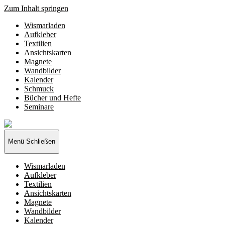
Zum Inhalt springen
Wismarladen
Aufkleber
Textilien
Ansichtskarten
Magnete
Wandbilder
Kalender
Schmuck
Bücher und Hefte
Seminare
Wismarladen
-
deine
Menü
Schließen
Produzentengemeinschaft
Wismarladen
Aufkleber
Textilien
Ansichtskarten
Magnete
Wandbilder
Kalender