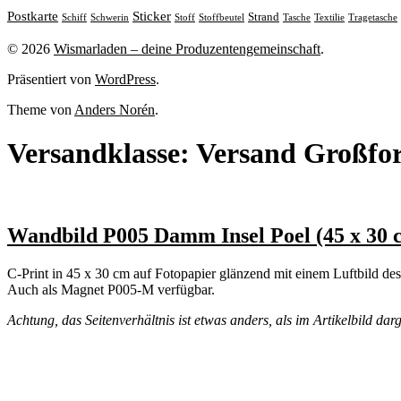
Sticker
Postkarte
Strand
Stoff
Stoffbeutel
Tasche
Textilie
Tragetasche
Schiff
Schwerin
© 2026
Wismarladen – deine Produzentengemeinschaft
.
Präsentiert von
WordPress
.
Theme von
Anders Norén
.
Versandklasse:
Versand Großfo
Wandbild P005 Damm Insel Poel (45 x 30 c
C-Print in 45 x 30 cm auf Fotopapier glänzend mit einem Luftbild de
Auch als Magnet P005-M verfügbar.
Achtung, das Seitenverhältnis ist etwas anders, als im Artikelbild d