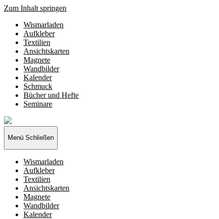
Zum Inhalt springen
Wismarladen
Aufkleber
Textilien
Ansichtskarten
Magnete
Wandbilder
Kalender
Schmuck
Bücher und Hefte
Seminare
Wismarladen
-
deine
Menü
Schließen
Produzentengemeinschaft
Wismarladen
Aufkleber
Textilien
Ansichtskarten
Magnete
Wandbilder
Kalender