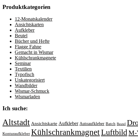
Produktkategorien
12-Monatskalender
Ansichtskarten
Aufkleber
Beutel
Bücher und Hefte
Flagge Fahne
Gemacht in Wismar
Kühlschrankmagnete
Seminar
Textilien
Typofisch
Unkategorisiert
Wandbilder
Wismar-Schmuck
Wismarladen
Ich suche:
Altstadt
Dr
Aufkleber
Ansichtskarte
Autoaufkleber
Batch
Beutel
Kühlschrankmagnet
Luftbild
M-
Konturaufkleber