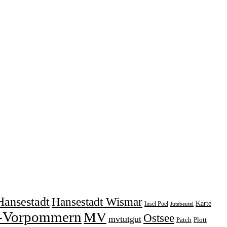
Hansestadt
Hansestadt Wismar
Karte
Insel Poel
Jutebeutel
-Vorpommern
MV
Ostsee
mvtutgut
Patch
Plott