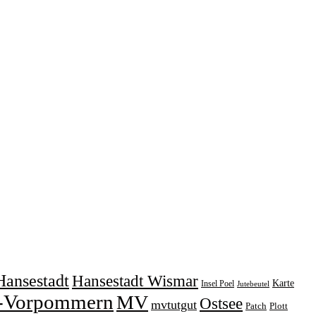
Hansestadt
Hansestadt Wismar
Karte
Insel Poel
Jutebeutel
-Vorpommern
MV
Ostsee
mvtutgut
Patch
Plott