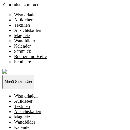
Zum Inhalt springen
Wismarladen
Aufkleber
Textilien
Ansichtskarten
Magnete
Wandbilder
Kalender
Schmuck
Bücher und Hefte
Seminare
Wismarladen
-
deine
Menü
Schließen
Produzentengemeinschaft
Wismarladen
Aufkleber
Textilien
Ansichtskarten
Magnete
Wandbilder
Kalender