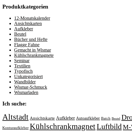
Produktkategorien
12-Monatskalender
Ansichtskarten
Aufkleber
Beutel
Bücher und Hefte
Flagge Fahne
Gemacht in Wismar
Kühlschrankmagnete
Seminar
Textilien
Typofisch
Unkategorisiert
Wandbilder
Wismar-Schmuck
Wismarladen
Ich suche:
Altstadt
Dr
Aufkleber
Ansichtskarte
Autoaufkleber
Batch
Beutel
Kühlschrankmagnet
Luftbild
M-
Konturaufkleber