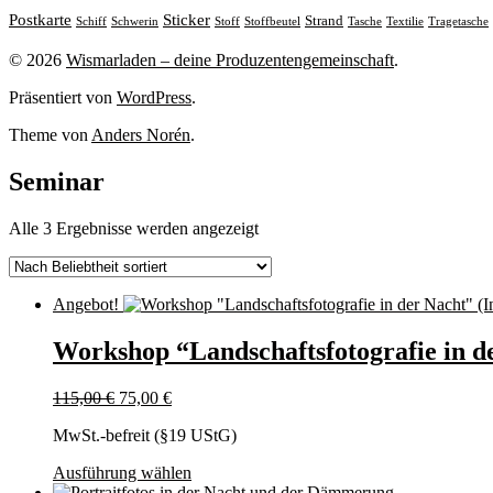
Sticker
Postkarte
Strand
Stoff
Stoffbeutel
Tasche
Textilie
Tragetasche
Schiff
Schwerin
© 2026
Wismarladen – deine Produzentengemeinschaft
.
Präsentiert von
WordPress
.
Theme von
Anders Norén
.
Seminar
Nach
Alle 3 Ergebnisse werden angezeigt
Beliebtheit
sortiert
Angebot!
Workshop “Landschaftsfotografie in de
Ursprünglicher
Aktueller
115,00
€
75,00
€
Preis
Preis
MwSt.-befreit (§19 UStG)
war:
ist:
115,00 €
75,00 €.
Dieses
Ausführung wählen
Produkt