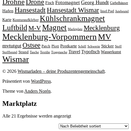
Drohne
Drone
Georg Hundt
Fotomagnet
Fisch
Giebelhäuser
Hansestadt
Hansestadt Wismar
Hafen
Insel Poel
Jutebeutel
Kühlschrankmagnet
Karte
Konturaufkleber
Magnet
Luftbild
M-V
Mecklenburg
Marktplatz
Mecklenburg-Vorpommern
MV
Ostsee
mvtutgut
Sticker
Postkarte
Patch
Plott
Stoff
Schiff
Schwerin
Travel
Typofisch
Wasserkunst
Strand
Stoffbeutel
Tasche
Textilie
Tragetasche
Wismar
© 2026
Wismarladen – deine Produzentengemeinschaft
.
Präsentiert von
WordPress
.
Theme von
Anders Norén
.
Marktplatz
Nach
Alle 21 Ergebnisse werden angezeigt
Beliebtheit
sortiert