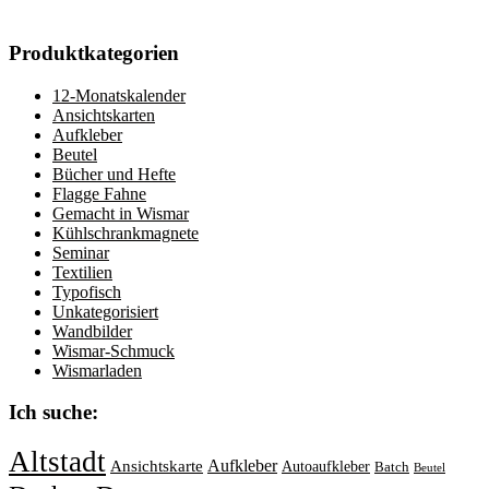
Produktkategorien
12-Monatskalender
Ansichtskarten
Aufkleber
Beutel
Bücher und Hefte
Flagge Fahne
Gemacht in Wismar
Kühlschrankmagnete
Seminar
Textilien
Typofisch
Unkategorisiert
Wandbilder
Wismar-Schmuck
Wismarladen
Ich suche:
Altstadt
Aufkleber
Ansichtskarte
Autoaufkleber
Batch
Beutel