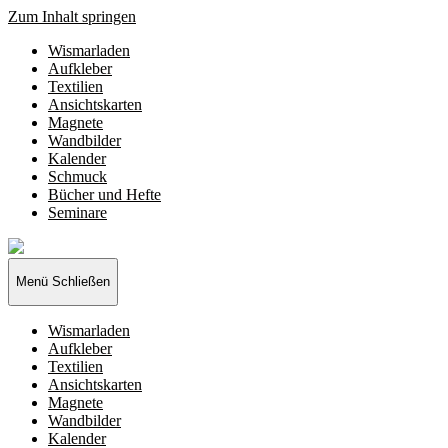
Zum Inhalt springen
Wismarladen
Aufkleber
Textilien
Ansichtskarten
Magnete
Wandbilder
Kalender
Schmuck
Bücher und Hefte
Seminare
Wismarladen
-
deine
Menü
Schließen
Produzentengemeinschaft
Wismarladen
Aufkleber
Textilien
Ansichtskarten
Magnete
Wandbilder
Kalender