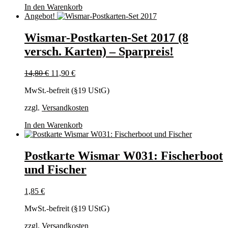
In den Warenkorb
Angebot!
Wismar-Postkarten-Set 2017 (8
versch. Karten) – Sparpreis!
Ursprünglicher
Aktueller
14,80
€
11,90
€
Preis
Preis
MwSt.-befreit (§19 UStG)
war:
ist:
14,80 €
11,90 €.
zzgl.
Versandkosten
In den Warenkorb
Postkarte Wismar W031: Fischerboot
und Fischer
1,85
€
MwSt.-befreit (§19 UStG)
zzgl.
Versandkosten