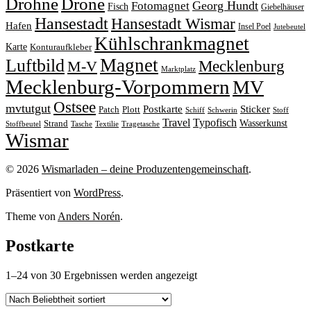
Drohne
Drone
Georg Hundt
Fotomagnet
Fisch
Giebelhäuser
Hansestadt
Hansestadt Wismar
Hafen
Insel Poel
Jutebeutel
Kühlschrankmagnet
Karte
Konturaufkleber
Magnet
Luftbild
M-V
Mecklenburg
Marktplatz
Mecklenburg-Vorpommern
MV
Ostsee
mvtutgut
Sticker
Postkarte
Patch
Plott
Stoff
Schiff
Schwerin
Travel
Typofisch
Wasserkunst
Strand
Stoffbeutel
Tasche
Textilie
Tragetasche
Wismar
© 2026
Wismarladen – deine Produzentengemeinschaft
.
Präsentiert von
WordPress
.
Theme von
Anders Norén
.
Postkarte
Nach
1–24 von 30 Ergebnissen werden angezeigt
Beliebtheit
sortiert