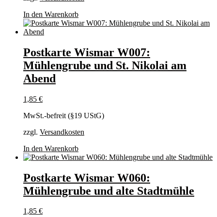
In den Warenkorb
Postkarte Wismar W007:
Mühlengrube und St. Nikolai am
Abend
1,85
€
MwSt.-befreit (§19 UStG)
zzgl.
Versandkosten
In den Warenkorb
Postkarte Wismar W060:
Mühlengrube und alte Stadtmühle
1,85
€