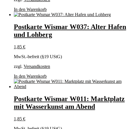
In den Warenkorb
Postkarte Wismar W037: Alter Hafen
und Lohberg
1,85
€
MwSt.-befreit (§19 UStG)
zzgl.
Versandkosten
In den Warenkorb
Postkarte Wismar W011: Marktplatz
mit Wasserkunst am Abend
1,85
€
MwSt.-befreit (§19 UStG)