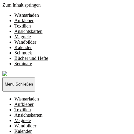
Zum Inhalt springen
Wismarladen
Aufkleber
Textilien
Ansichtskarten
Magnete
Wandbilder
Kalender
Schmuck
Bücher und Hefte
Seminare
Wismarladen
-
deine
Menü
Schließen
Produzentengemeinschaft
Wismarladen
Aufkleber
Textilien
Ansichtskarten
Magnete
Wandbilder
Kalender