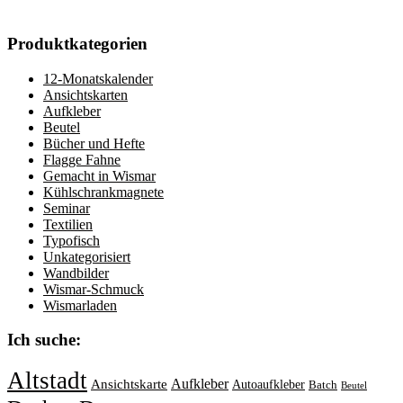
Produktkategorien
12-Monatskalender
Ansichtskarten
Aufkleber
Beutel
Bücher und Hefte
Flagge Fahne
Gemacht in Wismar
Kühlschrankmagnete
Seminar
Textilien
Typofisch
Unkategorisiert
Wandbilder
Wismar-Schmuck
Wismarladen
Ich suche:
Altstadt
Aufkleber
Ansichtskarte
Autoaufkleber
Batch
Beutel