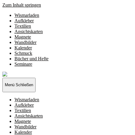
Zum Inhalt springen
Wismarladen
Aufkleber
Textilien
Ansichtskarten
Magnete
Wandbilder
Kalender
Schmuck
Bücher und Hefte
Seminare
Wismarladen
-
deine
Menü
Schließen
Produzentengemeinschaft
Wismarladen
Aufkleber
Textilien
Ansichtskarten
Magnete
Wandbilder
Kalender