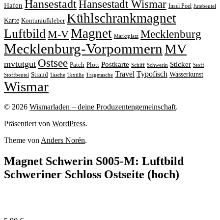
Hansestadt
Hansestadt Wismar
Hafen
Insel Poel
Jutebeutel
Kühlschrankmagnet
Karte
Konturaufkleber
Magnet
Luftbild
M-V
Mecklenburg
Marktplatz
Mecklenburg-Vorpommern
MV
Ostsee
mvtutgut
Sticker
Postkarte
Patch
Plott
Stoff
Schiff
Schwerin
Travel
Typofisch
Wasserkunst
Strand
Stoffbeutel
Tasche
Textilie
Tragetasche
Wismar
© 2026
Wismarladen – deine Produzentengemeinschaft
.
Präsentiert von
WordPress
.
Theme von
Anders Norén
.
Magnet Schwerin S005-M: Luftbild
Schweriner Schloss Ostseite (hoch)