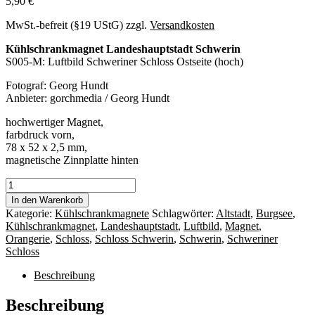
5,90
€
MwSt.-befreit (§19 UStG)
zzgl.
Versandkosten
Kühlschrankmagnet Landeshauptstadt Schwerin
S005-M: Luftbild Schweriner Schloss Ostseite (hoch)
Fotograf: Georg Hundt
Anbieter: gorchmedia / Georg Hundt
hochwertiger Magnet,
farbdruck vorn,
78 x 52 x 2,5 mm,
magnetische Zinnplatte hinten
Magnet
Schwerin
In den Warenkorb
S005-
Kategorie:
Kühlschrankmagnete
Schlagwörter:
Altstadt
,
Burgsee
,
M:
Kühlschrankmagnet
,
Landeshauptstadt
,
Luftbild
,
Magnet
,
Luftbild
Orangerie
,
Schloss
,
Schloss Schwerin
,
Schwerin
,
Schweriner
Schweriner
Schloss
Schloss
Ostseite
Beschreibung
(hoch)
Menge
Beschreibung