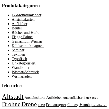
Produktkategorien
12-Monatskalender
Ansichtskarten
Aufkleber
Beutel
Bücher und Hefte
Flagge Fahne
Gemacht in Wismar
Kühlschrankmagnete
Seminar
Textilien
Typofisch
Unkategorisiert
Wandbilder
Wismar-Schmuck
Wismarladen
Ich suche:
Altstadt
Aufkleber
Ansichtskarte
Autoaufkleber
Batch
Beutel
Drohne
Drone
Georg Hundt
Fotomagnet
Fisch
Giebelhäuser