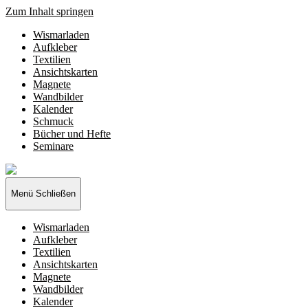
Zum Inhalt springen
Wismarladen
Aufkleber
Textilien
Ansichtskarten
Magnete
Wandbilder
Kalender
Schmuck
Bücher und Hefte
Seminare
Wismarladen
-
deine
Menü
Schließen
Produzentengemeinschaft
Wismarladen
Aufkleber
Textilien
Ansichtskarten
Magnete
Wandbilder
Kalender