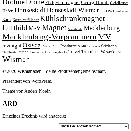
Drohne
Drone
Georg Hundt
Fotomagnet
Fisch
Giebelhäuser
Hansestadt
Hansestadt Wismar
Hafen
Insel Poel
Jutebeutel
Kühlschrankmagnet
Karte
Konturaufkleber
Magnet
Luftbild
M-V
Mecklenburg
Marktplatz
Mecklenburg-Vorpommern
MV
Ostsee
mvtutgut
Sticker
Postkarte
Patch
Plott
Stoff
Schiff
Schwerin
Travel
Typofisch
Wasserkunst
Strand
Stoffbeutel
Tasche
Textilie
Tragetasche
Wismar
© 2026
Wismarladen – deine Produzentengemeinschaft
.
Präsentiert von
WordPress
.
Theme von
Anders Norén
.
ARD
Einzelnes Ergebnis wird angezeigt