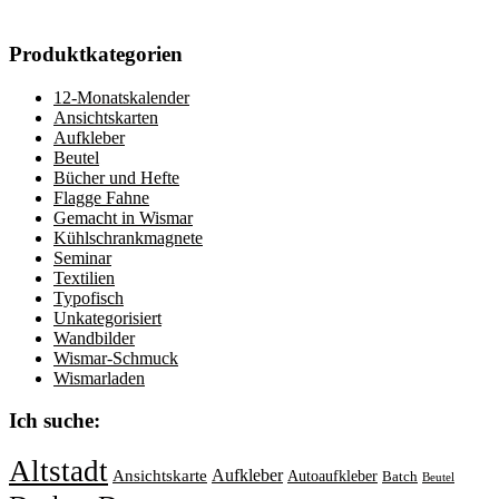
Produktkategorien
12-Monatskalender
Ansichtskarten
Aufkleber
Beutel
Bücher und Hefte
Flagge Fahne
Gemacht in Wismar
Kühlschrankmagnete
Seminar
Textilien
Typofisch
Unkategorisiert
Wandbilder
Wismar-Schmuck
Wismarladen
Ich suche:
Altstadt
Aufkleber
Ansichtskarte
Autoaufkleber
Batch
Beutel