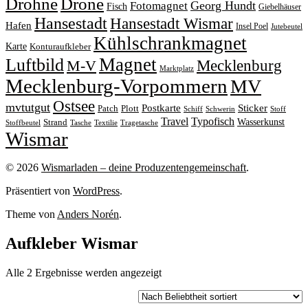
Drohne
Drone
Georg Hundt
Fotomagnet
Fisch
Giebelhäuser
Hansestadt
Hansestadt Wismar
Hafen
Insel Poel
Jutebeutel
Kühlschrankmagnet
Karte
Konturaufkleber
Magnet
Luftbild
M-V
Mecklenburg
Marktplatz
Mecklenburg-Vorpommern
MV
Ostsee
mvtutgut
Sticker
Postkarte
Patch
Plott
Stoff
Schiff
Schwerin
Travel
Typofisch
Wasserkunst
Strand
Stoffbeutel
Tasche
Textilie
Tragetasche
Wismar
© 2026
Wismarladen – deine Produzentengemeinschaft
.
Präsentiert von
WordPress
.
Theme von
Anders Norén
.
Aufkleber Wismar
Nach
Alle 2 Ergebnisse werden angezeigt
Beliebtheit
sortiert