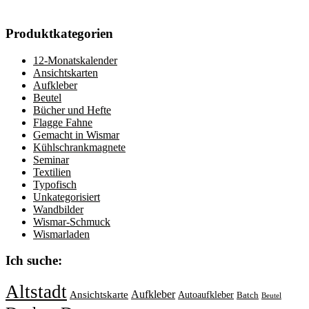
Produktkategorien
12-Monatskalender
Ansichtskarten
Aufkleber
Beutel
Bücher und Hefte
Flagge Fahne
Gemacht in Wismar
Kühlschrankmagnete
Seminar
Textilien
Typofisch
Unkategorisiert
Wandbilder
Wismar-Schmuck
Wismarladen
Ich suche:
Altstadt
Aufkleber
Ansichtskarte
Autoaufkleber
Batch
Beutel