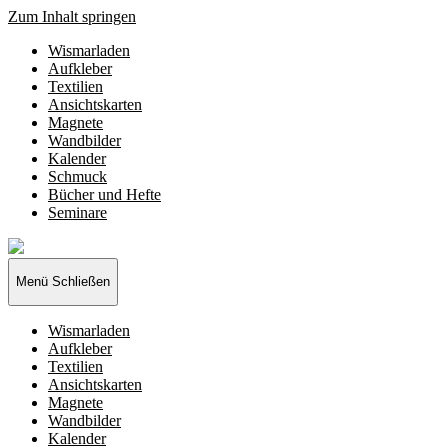
Zum Inhalt springen
Wismarladen
Aufkleber
Textilien
Ansichtskarten
Magnete
Wandbilder
Kalender
Schmuck
Bücher und Hefte
Seminare
Wismarladen
-
deine
Menü
Schließen
Produzentengemeinschaft
Wismarladen
Aufkleber
Textilien
Ansichtskarten
Magnete
Wandbilder
Kalender