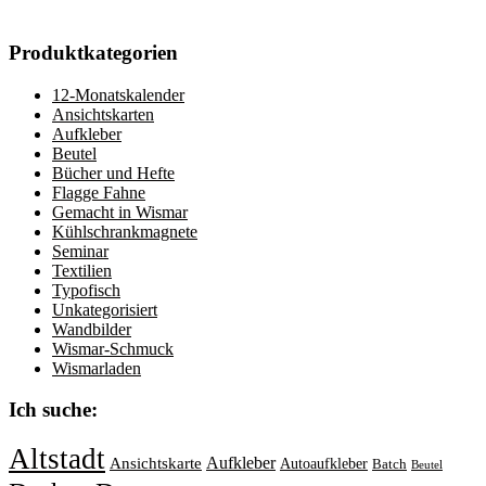
Produktkategorien
12-Monatskalender
Ansichtskarten
Aufkleber
Beutel
Bücher und Hefte
Flagge Fahne
Gemacht in Wismar
Kühlschrankmagnete
Seminar
Textilien
Typofisch
Unkategorisiert
Wandbilder
Wismar-Schmuck
Wismarladen
Ich suche:
Altstadt
Aufkleber
Ansichtskarte
Autoaufkleber
Batch
Beutel