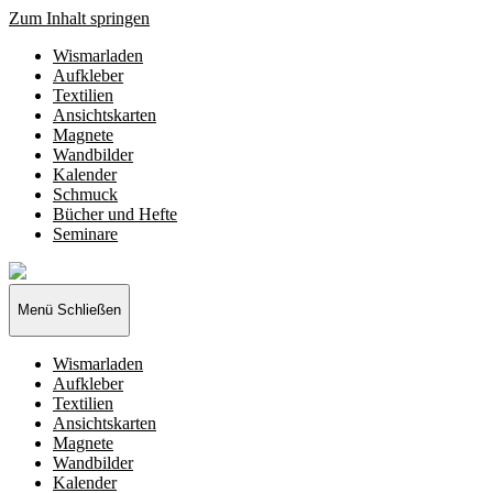
Zum Inhalt springen
Wismarladen
Aufkleber
Textilien
Ansichtskarten
Magnete
Wandbilder
Kalender
Schmuck
Bücher und Hefte
Seminare
Wismarladen
-
deine
Menü
Schließen
Produzentengemeinschaft
Wismarladen
Aufkleber
Textilien
Ansichtskarten
Magnete
Wandbilder
Kalender