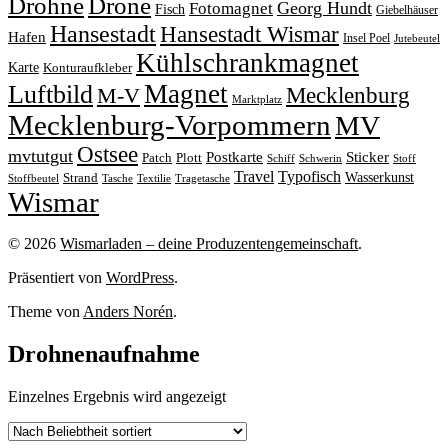
Drohne
Drone
Georg Hundt
Fotomagnet
Fisch
Giebelhäuser
Hansestadt
Hansestadt Wismar
Hafen
Insel Poel
Jutebeutel
Kühlschrankmagnet
Karte
Konturaufkleber
Magnet
Luftbild
M-V
Mecklenburg
Marktplatz
Mecklenburg-Vorpommern
MV
Ostsee
mvtutgut
Sticker
Postkarte
Patch
Plott
Stoff
Schiff
Schwerin
Travel
Typofisch
Wasserkunst
Strand
Stoffbeutel
Tasche
Textilie
Tragetasche
Wismar
© 2026
Wismarladen – deine Produzentengemeinschaft
.
Präsentiert von
WordPress
.
Theme von
Anders Norén
.
Drohnenaufnahme
Einzelnes Ergebnis wird angezeigt