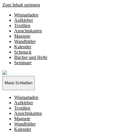
Zum Inhalt springen
Wismarladen
Aufkleber
Textilien
Ansichtskarten
Magnete
Wandbilder
Kalender
Schmuck
Bücher und Hefte
Seminare
Wismarladen
-
deine
Menü
Schließen
Produzentengemeinschaft
Wismarladen
Aufkleber
Textilien
Ansichtskarten
Magnete
Wandbilder
Kalender