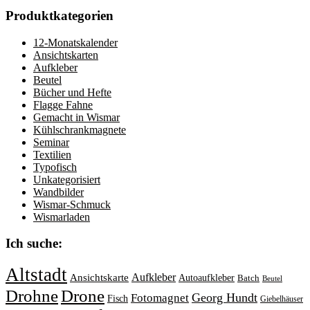
Produktkategorien
12-Monatskalender
Ansichtskarten
Aufkleber
Beutel
Bücher und Hefte
Flagge Fahne
Gemacht in Wismar
Kühlschrankmagnete
Seminar
Textilien
Typofisch
Unkategorisiert
Wandbilder
Wismar-Schmuck
Wismarladen
Ich suche:
Altstadt
Aufkleber
Ansichtskarte
Autoaufkleber
Batch
Beutel
Drohne
Drone
Georg Hundt
Fotomagnet
Fisch
Giebelhäuser