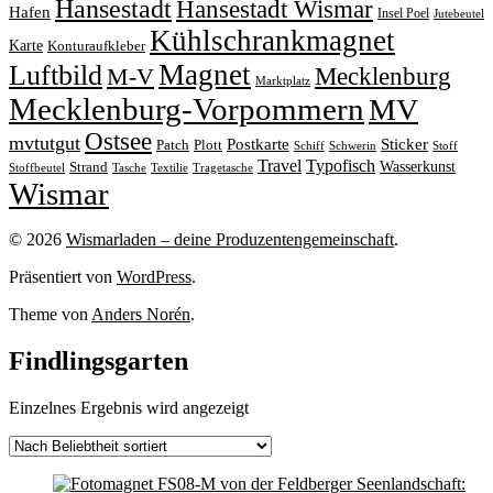
Hansestadt
Hansestadt Wismar
Hafen
Insel Poel
Jutebeutel
Kühlschrankmagnet
Karte
Konturaufkleber
Magnet
Luftbild
M-V
Mecklenburg
Marktplatz
Mecklenburg-Vorpommern
MV
Ostsee
mvtutgut
Sticker
Postkarte
Patch
Plott
Stoff
Schiff
Schwerin
Travel
Typofisch
Wasserkunst
Strand
Stoffbeutel
Tasche
Textilie
Tragetasche
Wismar
© 2026
Wismarladen – deine Produzentengemeinschaft
.
Präsentiert von
WordPress
.
Theme von
Anders Norén
.
Findlingsgarten
Einzelnes Ergebnis wird angezeigt