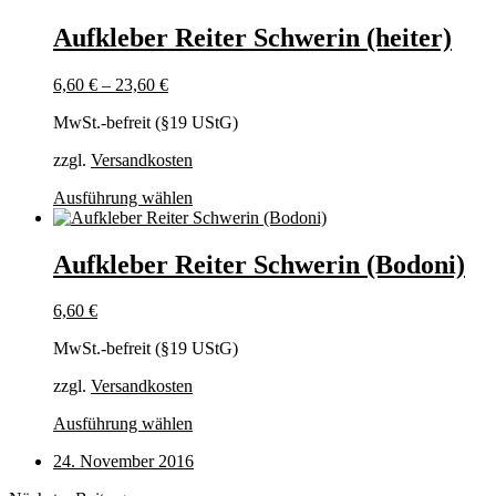
Aufkleber Reiter Schwerin (heiter)
6,60
€
–
23,60
€
MwSt.-befreit (§19 UStG)
zzgl.
Versandkosten
Dieses
Ausführung wählen
Produkt
weist
mehrere
Aufkleber Reiter Schwerin (Bodoni)
Varianten
auf.
6,60
€
Die
Optionen
MwSt.-befreit (§19 UStG)
können
auf
zzgl.
Versandkosten
der
Produktseite
Dieses
Ausführung wählen
gewählt
Produkt
werden
24. November 2016
weist
mehrere