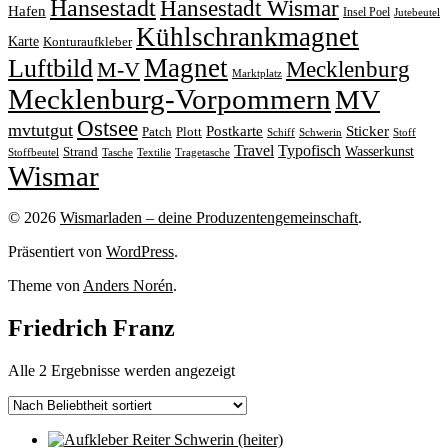
Hansestadt
Hansestadt Wismar
Hafen
Insel Poel
Jutebeutel
Kühlschrankmagnet
Karte
Konturaufkleber
Magnet
Luftbild
M-V
Mecklenburg
Marktplatz
Mecklenburg-Vorpommern
MV
Ostsee
mvtutgut
Sticker
Postkarte
Patch
Plott
Stoff
Schiff
Schwerin
Travel
Typofisch
Wasserkunst
Strand
Stoffbeutel
Tasche
Textilie
Tragetasche
Wismar
© 2026
Wismarladen – deine Produzentengemeinschaft
.
Präsentiert von
WordPress
.
Theme von
Anders Norén
.
Friedrich Franz
Nach
Alle 2 Ergebnisse werden angezeigt
Beliebtheit
sortiert