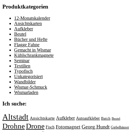
Produktkategorien
12-Monatskalender
Ansichtskarten
Aufkleber
Beutel
Bücher und Hefte
Flagge Fahne
Gemacht in Wismar
Kühlschrankmagnete
Seminar
Textilien
Typofisch
Unkategorisiert
Wandbilder
Wismar-Schmuck
Wismarladen
Ich suche:
Altstadt
Aufkleber
Ansichtskarte
Autoaufkleber
Batch
Beutel
Drohne
Drone
Georg Hundt
Fotomagnet
Fisch
Giebelhäuser