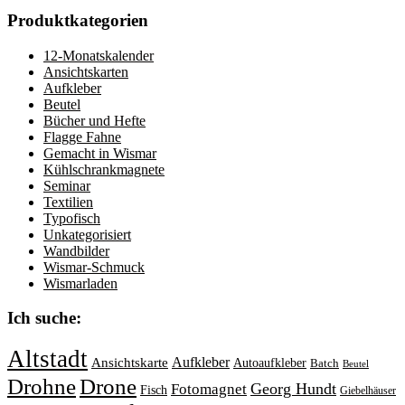
Produktkategorien
12-Monatskalender
Ansichtskarten
Aufkleber
Beutel
Bücher und Hefte
Flagge Fahne
Gemacht in Wismar
Kühlschrankmagnete
Seminar
Textilien
Typofisch
Unkategorisiert
Wandbilder
Wismar-Schmuck
Wismarladen
Ich suche:
Altstadt
Aufkleber
Ansichtskarte
Autoaufkleber
Batch
Beutel
Drohne
Drone
Georg Hundt
Fotomagnet
Fisch
Giebelhäuser