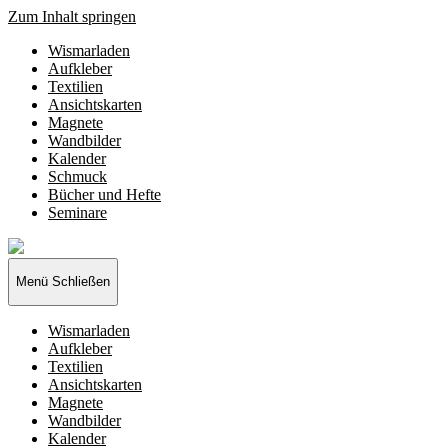
Zum Inhalt springen
Wismarladen
Aufkleber
Textilien
Ansichtskarten
Magnete
Wandbilder
Kalender
Schmuck
Bücher und Hefte
Seminare
Wismarladen
-
deine
Menü
Schließen
Produzentengemeinschaft
Wismarladen
Aufkleber
Textilien
Ansichtskarten
Magnete
Wandbilder
Kalender