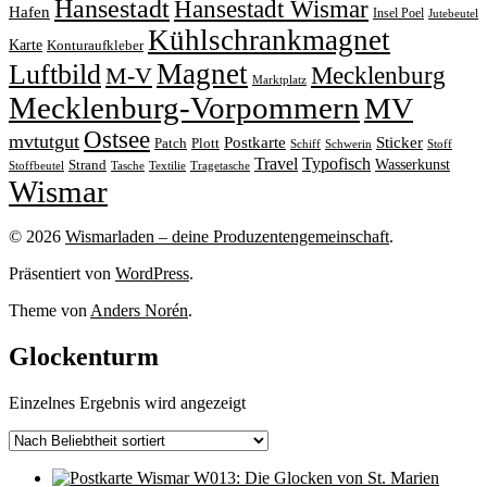
Hansestadt
Hansestadt Wismar
Hafen
Insel Poel
Jutebeutel
Kühlschrankmagnet
Karte
Konturaufkleber
Magnet
Luftbild
M-V
Mecklenburg
Marktplatz
Mecklenburg-Vorpommern
MV
Ostsee
mvtutgut
Sticker
Postkarte
Patch
Plott
Stoff
Schiff
Schwerin
Travel
Typofisch
Wasserkunst
Strand
Stoffbeutel
Tasche
Textilie
Tragetasche
Wismar
© 2026
Wismarladen – deine Produzentengemeinschaft
.
Präsentiert von
WordPress
.
Theme von
Anders Norén
.
Glockenturm
Einzelnes Ergebnis wird angezeigt