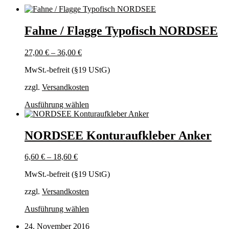
Fahne / Flagge Typofisch NORDSEE
27,00
€
–
36,00
€
MwSt.-befreit (§19 UStG)
zzgl.
Versandkosten
Dieses
Ausführung wählen
Produkt
weist
mehrere
NORDSEE Konturaufkleber Anker
Varianten
auf.
6,60
€
–
18,60
€
Die
Optionen
MwSt.-befreit (§19 UStG)
können
auf
zzgl.
Versandkosten
der
Produktseite
Dieses
Ausführung wählen
gewählt
Produkt
werden
24. November 2016
weist