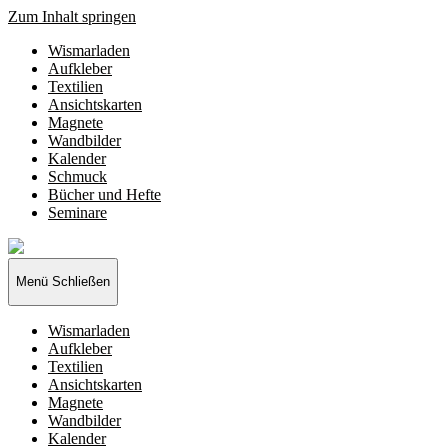
Zum Inhalt springen
Wismarladen
Aufkleber
Textilien
Ansichtskarten
Magnete
Wandbilder
Kalender
Schmuck
Bücher und Hefte
Seminare
Wismarladen
-
deine
Menü
Schließen
Produzentengemeinschaft
Wismarladen
Aufkleber
Textilien
Ansichtskarten
Magnete
Wandbilder
Kalender