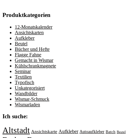
Produktkategorien
12-Monatskalender
Ansichtskarten
Aufkleber
Beutel
Bücher und Hefte
Flagge Fahne
Gemacht in Wismar
Kühlschrankmagnete
Seminar
Textilien
Typofisch
Unkategorisiert
Wandbilder
Wismar-Schmuck
Wismarladen
Ich suche:
Altstadt
Aufkleber
Ansichtskarte
Autoaufkleber
Batch
Beutel