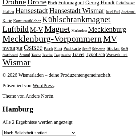
Drohne
Drone
Georg Hundt
Fotomagnet
Fisch
Giebelhäuser
Hansestadt
Hansestadt Wismar
Hafen
Insel Poel
Jutebeutel
Kühlschrankmagnet
Karte
Konturaufkleber
Magnet
Luftbild
M-V
Mecklenburg
Marktplatz
Mecklenburg-Vorpommern
MV
Ostsee
mvtutgut
Sticker
Postkarte
Patch
Plott
Stoff
Schiff
Schwerin
Travel
Typofisch
Wasserkunst
Strand
Stoffbeutel
Tasche
Textilie
Tragetasche
Wismar
© 2026
Wismarladen – deine Produzentengemeinschaft
.
Präsentiert von
WordPress
.
Theme von
Anders Norén
.
Hamburg
Nach
Alle 2 Ergebnisse werden angezeigt
Beliebtheit
sortiert