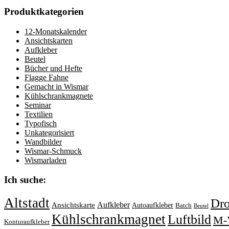
Produktkategorien
12-Monatskalender
Ansichtskarten
Aufkleber
Beutel
Bücher und Hefte
Flagge Fahne
Gemacht in Wismar
Kühlschrankmagnete
Seminar
Textilien
Typofisch
Unkategorisiert
Wandbilder
Wismar-Schmuck
Wismarladen
Ich suche:
Altstadt
Dr
Aufkleber
Ansichtskarte
Autoaufkleber
Batch
Beutel
Kühlschrankmagnet
Luftbild
M-
Konturaufkleber