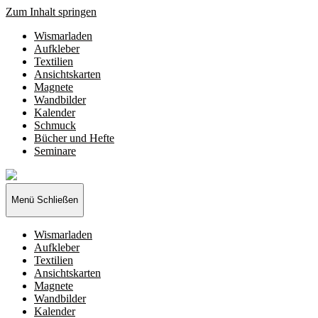
Zum Inhalt springen
Wismarladen
Aufkleber
Textilien
Ansichtskarten
Magnete
Wandbilder
Kalender
Schmuck
Bücher und Hefte
Seminare
Wismarladen
-
deine
Menü
Schließen
Produzentengemeinschaft
Wismarladen
Aufkleber
Textilien
Ansichtskarten
Magnete
Wandbilder
Kalender