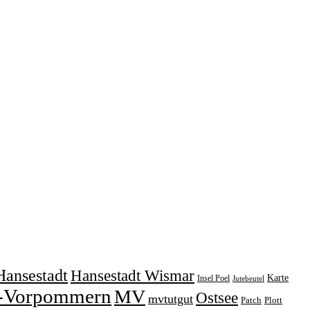
Hansestadt
Hansestadt Wismar
Karte
Insel Poel
Jutebeutel
-Vorpommern
MV
Ostsee
mvtutgut
Patch
Plott