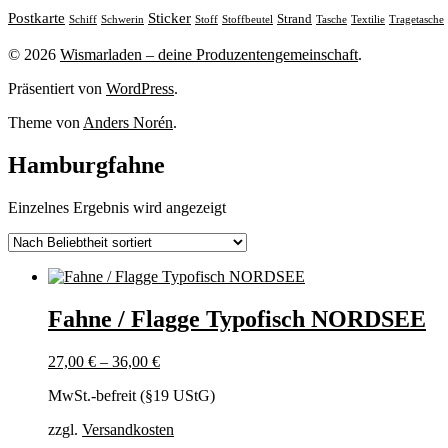
Sticker
Postkarte
Strand
Stoff
Stoffbeutel
Tasche
Textilie
Tragetasche
Schiff
Schwerin
© 2026
Wismarladen – deine Produzentengemeinschaft
.
Präsentiert von
WordPress
.
Theme von
Anders Norén
.
Hamburgfahne
Einzelnes Ergebnis wird angezeigt
Fahne / Flagge Typofisch NORDSEE
27,00
€
–
36,00
€
MwSt.-befreit (§19 UStG)
zzgl.
Versandkosten