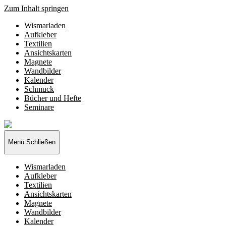
Zum Inhalt springen
Wismarladen
Aufkleber
Textilien
Ansichtskarten
Magnete
Wandbilder
Kalender
Schmuck
Bücher und Hefte
Seminare
Wismarladen
-
deine
Menü
Schließen
Produzentengemeinschaft
Wismarladen
Aufkleber
Textilien
Ansichtskarten
Magnete
Wandbilder
Kalender