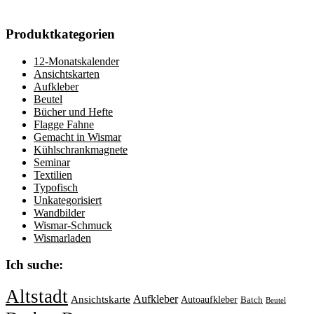
Produktkategorien
12-Monatskalender
Ansichtskarten
Aufkleber
Beutel
Bücher und Hefte
Flagge Fahne
Gemacht in Wismar
Kühlschrankmagnete
Seminar
Textilien
Typofisch
Unkategorisiert
Wandbilder
Wismar-Schmuck
Wismarladen
Ich suche:
Altstadt
Aufkleber
Ansichtskarte
Autoaufkleber
Batch
Beutel