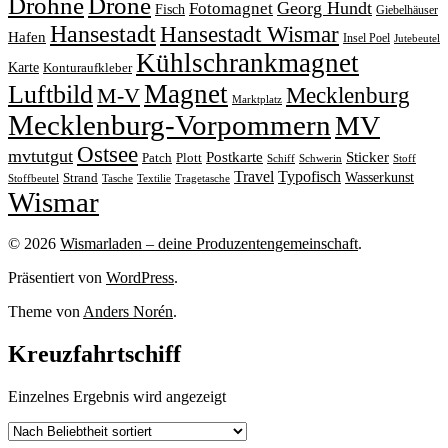
Drohne
Drone
Georg Hundt
Fotomagnet
Fisch
Giebelhäuser
Hansestadt
Hansestadt Wismar
Hafen
Insel Poel
Jutebeutel
Kühlschrankmagnet
Karte
Konturaufkleber
Magnet
Luftbild
M-V
Mecklenburg
Marktplatz
Mecklenburg-Vorpommern
MV
Ostsee
mvtutgut
Sticker
Postkarte
Patch
Plott
Stoff
Schiff
Schwerin
Travel
Typofisch
Wasserkunst
Strand
Stoffbeutel
Tasche
Textilie
Tragetasche
Wismar
© 2026
Wismarladen – deine Produzentengemeinschaft
.
Präsentiert von
WordPress
.
Theme von
Anders Norén
.
Kreuzfahrtschiff
Einzelnes Ergebnis wird angezeigt