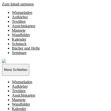
Zum Inhalt springen
Wismarladen
Aufkleber
Textilien
Ansichtskarten
Magnete
Wandbilder
Kalender
Schmuck
Bücher und Hefte
Seminare
Wismarladen
-
deine
Menü
Schließen
Produzentengemeinschaft
Wismarladen
Aufkleber
Textilien
Ansichtskarten
Magnete
Wandbilder
Kalender