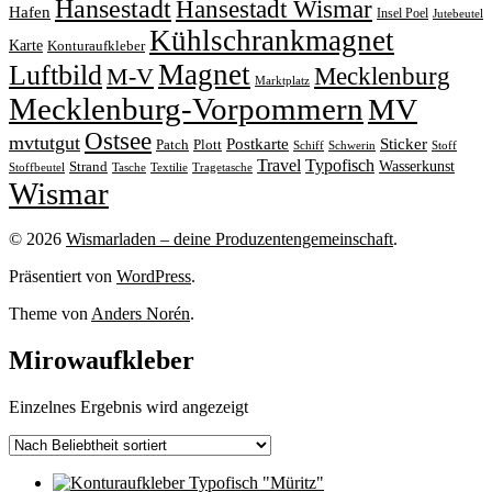
Hansestadt
Hansestadt Wismar
Hafen
Insel Poel
Jutebeutel
Kühlschrankmagnet
Karte
Konturaufkleber
Magnet
Luftbild
M-V
Mecklenburg
Marktplatz
Mecklenburg-Vorpommern
MV
Ostsee
mvtutgut
Sticker
Postkarte
Patch
Plott
Stoff
Schiff
Schwerin
Travel
Typofisch
Wasserkunst
Strand
Stoffbeutel
Tasche
Textilie
Tragetasche
Wismar
© 2026
Wismarladen – deine Produzentengemeinschaft
.
Präsentiert von
WordPress
.
Theme von
Anders Norén
.
Mirowaufkleber
Einzelnes Ergebnis wird angezeigt