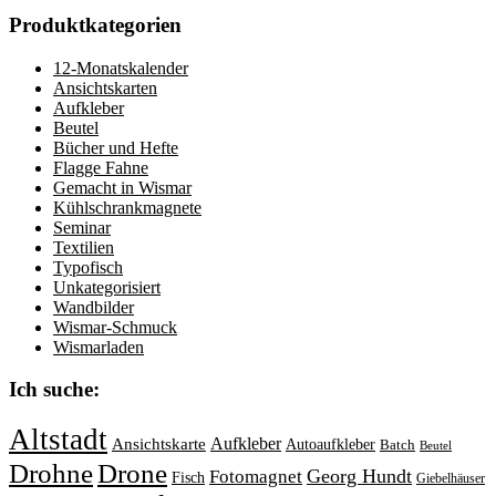
Produktkategorien
12-Monatskalender
Ansichtskarten
Aufkleber
Beutel
Bücher und Hefte
Flagge Fahne
Gemacht in Wismar
Kühlschrankmagnete
Seminar
Textilien
Typofisch
Unkategorisiert
Wandbilder
Wismar-Schmuck
Wismarladen
Ich suche:
Altstadt
Aufkleber
Ansichtskarte
Autoaufkleber
Batch
Beutel
Drohne
Drone
Georg Hundt
Fotomagnet
Fisch
Giebelhäuser