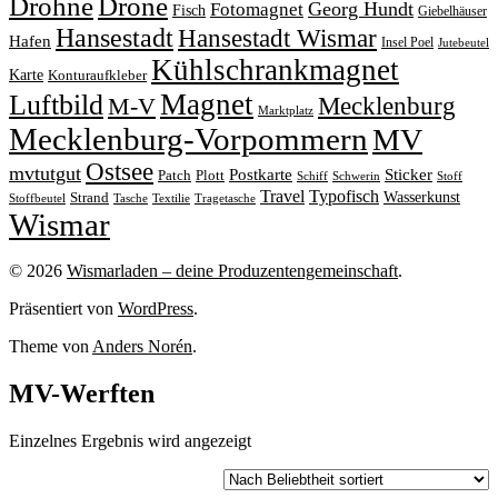
Drohne
Drone
Georg Hundt
Fotomagnet
Fisch
Giebelhäuser
Hansestadt
Hansestadt Wismar
Hafen
Insel Poel
Jutebeutel
Kühlschrankmagnet
Karte
Konturaufkleber
Magnet
Luftbild
M-V
Mecklenburg
Marktplatz
Mecklenburg-Vorpommern
MV
Ostsee
mvtutgut
Sticker
Postkarte
Patch
Plott
Stoff
Schiff
Schwerin
Travel
Typofisch
Wasserkunst
Strand
Stoffbeutel
Tasche
Textilie
Tragetasche
Wismar
© 2026
Wismarladen – deine Produzentengemeinschaft
.
Präsentiert von
WordPress
.
Theme von
Anders Norén
.
MV-Werften
Einzelnes Ergebnis wird angezeigt