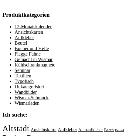
Produktkategorien
12-Monatskalender
Ansichtskarten
Aufkleber
Beutel
Bücher und Hefte
Flagge Fahne
Gemacht in Wismar
Kühlschrankmagnete
Seminar
Textilien
Typofisch
Unkategorisiert
Wandbilder
Wismar-Schmuck
Wismarladen
Ich suche:
Altstadt
Aufkleber
Ansichtskarte
Autoaufkleber
Batch
Beutel