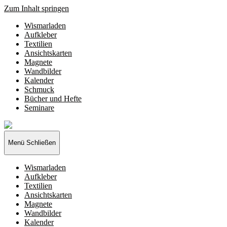
Zum Inhalt springen
Wismarladen
Aufkleber
Textilien
Ansichtskarten
Magnete
Wandbilder
Kalender
Schmuck
Bücher und Hefte
Seminare
Wismarladen
-
deine
Menü
Schließen
Produzentengemeinschaft
Wismarladen
Aufkleber
Textilien
Ansichtskarten
Magnete
Wandbilder
Kalender