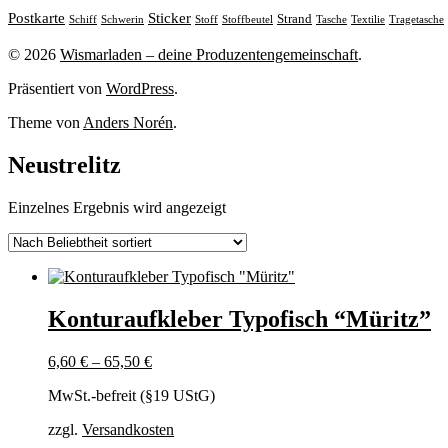
Sticker
Postkarte
Strand
Stoff
Stoffbeutel
Tasche
Textilie
Tragetasche
Schiff
Schwerin
© 2026
Wismarladen – deine Produzentengemeinschaft
.
Präsentiert von
WordPress
.
Theme von
Anders Norén
.
Neustrelitz
Einzelnes Ergebnis wird angezeigt
Konturaufkleber Typofisch “Müritz”
6,60
€
–
65,50
€
MwSt.-befreit (§19 UStG)
zzgl.
Versandkosten