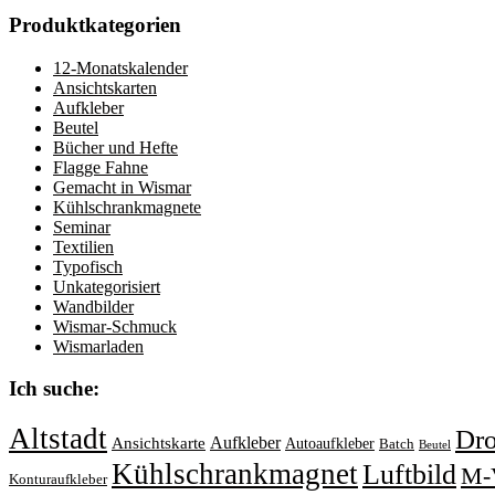
Produktkategorien
12-Monatskalender
Ansichtskarten
Aufkleber
Beutel
Bücher und Hefte
Flagge Fahne
Gemacht in Wismar
Kühlschrankmagnete
Seminar
Textilien
Typofisch
Unkategorisiert
Wandbilder
Wismar-Schmuck
Wismarladen
Ich suche:
Altstadt
Dr
Aufkleber
Ansichtskarte
Autoaufkleber
Batch
Beutel
Kühlschrankmagnet
Luftbild
M-
Konturaufkleber