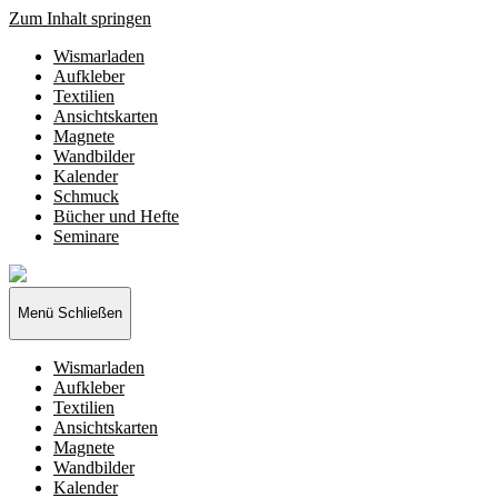
Zum Inhalt springen
Wismarladen
Aufkleber
Textilien
Ansichtskarten
Magnete
Wandbilder
Kalender
Schmuck
Bücher und Hefte
Seminare
Wismarladen
-
deine
Menü
Schließen
Produzentengemeinschaft
Wismarladen
Aufkleber
Textilien
Ansichtskarten
Magnete
Wandbilder
Kalender