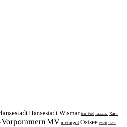
Hansestadt
Hansestadt Wismar
Karte
Insel Poel
Jutebeutel
-Vorpommern
MV
Ostsee
mvtutgut
Patch
Plott