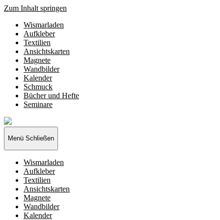
Zum Inhalt springen
Wismarladen
Aufkleber
Textilien
Ansichtskarten
Magnete
Wandbilder
Kalender
Schmuck
Bücher und Hefte
Seminare
Wismarladen
-
deine
Menü
Schließen
Produzentengemeinschaft
Wismarladen
Aufkleber
Textilien
Ansichtskarten
Magnete
Wandbilder
Kalender