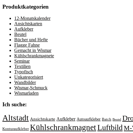
Produktkategorien
12-Monatskalender
Ansichtskarten
Aufkleber
Beutel
Bücher und Hefte
Flagge Fahne
Gemacht in Wismar
Kühlschrankmagnete
Seminar
Textilien
Typofisch
Unkategorisiert
Wandbilder
Wismar-Schmuck
Wismarladen
Ich suche:
Altstadt
Dr
Aufkleber
Ansichtskarte
Autoaufkleber
Batch
Beutel
Kühlschrankmagnet
Luftbild
M-
Konturaufkleber