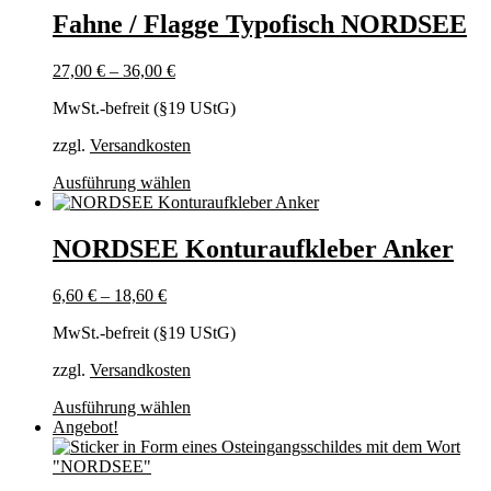
mehrere
Fahne / Flagge Typofisch NORDSEE
Varianten
auf.
27,00
€
–
36,00
€
Die
Optionen
MwSt.-befreit (§19 UStG)
können
auf
zzgl.
Versandkosten
der
Produktseite
Dieses
Ausführung wählen
gewählt
Produkt
werden
weist
mehrere
NORDSEE Konturaufkleber Anker
Varianten
auf.
6,60
€
–
18,60
€
Die
Optionen
MwSt.-befreit (§19 UStG)
können
auf
zzgl.
Versandkosten
der
Produktseite
Dieses
Ausführung wählen
gewählt
Produkt
Angebot!
werden
weist
mehrere
Varianten