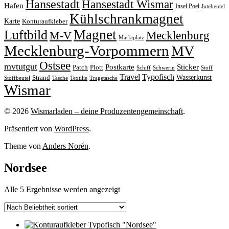
Hansestadt
Hansestadt Wismar
Hafen
Insel Poel
Jutebeutel
Kühlschrankmagnet
Karte
Konturaufkleber
Magnet
Luftbild
M-V
Mecklenburg
Marktplatz
Mecklenburg-Vorpommern
MV
Ostsee
mvtutgut
Sticker
Postkarte
Patch
Plott
Stoff
Schiff
Schwerin
Travel
Typofisch
Wasserkunst
Strand
Stoffbeutel
Tasche
Textilie
Tragetasche
Wismar
© 2026
Wismarladen – deine Produzentengemeinschaft
.
Präsentiert von
WordPress
.
Theme von
Anders Norén
.
Nordsee
Nach
Alle 5 Ergebnisse werden angezeigt
Beliebtheit
sortiert