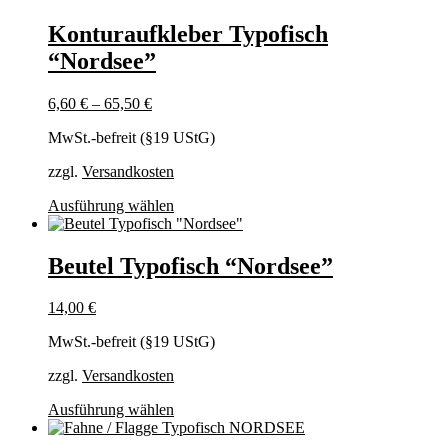
Konturaufkleber Typofisch
“Nordsee”
6,60
€
–
65,50
€
MwSt.-befreit (§19 UStG)
zzgl.
Versandkosten
Dieses
Ausführung wählen
Produkt
weist
mehrere
Beutel Typofisch “Nordsee”
Varianten
auf.
14,00
€
Die
Optionen
MwSt.-befreit (§19 UStG)
können
auf
zzgl.
Versandkosten
der
Produktseite
Dieses
Ausführung wählen
gewählt
Produkt
werden
weist