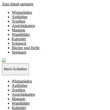
Zum Inhalt springen
Wismarladen
Aufkleber
Textilien
Ansichtskarten
Magnete
Wandbilder
Kalender
Schmuck
Bücher und Hefte
Seminare
Wismarladen
-
deine
Menü
Schließen
Produzentengemeinschaft
Wismarladen
Aufkleber
Textilien
Ansichtskarten
Magnete
Wandbilder
Kalender