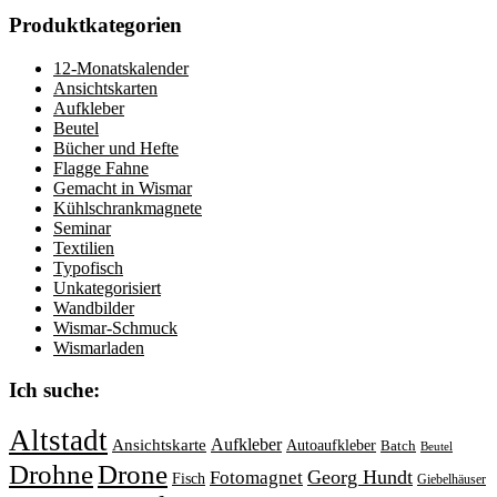
Produktkategorien
12-Monatskalender
Ansichtskarten
Aufkleber
Beutel
Bücher und Hefte
Flagge Fahne
Gemacht in Wismar
Kühlschrankmagnete
Seminar
Textilien
Typofisch
Unkategorisiert
Wandbilder
Wismar-Schmuck
Wismarladen
Ich suche:
Altstadt
Aufkleber
Ansichtskarte
Autoaufkleber
Batch
Beutel
Drohne
Drone
Georg Hundt
Fotomagnet
Fisch
Giebelhäuser