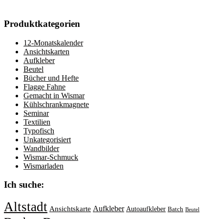
Produktkategorien
12-Monatskalender
Ansichtskarten
Aufkleber
Beutel
Bücher und Hefte
Flagge Fahne
Gemacht in Wismar
Kühlschrankmagnete
Seminar
Textilien
Typofisch
Unkategorisiert
Wandbilder
Wismar-Schmuck
Wismarladen
Ich suche:
Altstadt
Aufkleber
Ansichtskarte
Autoaufkleber
Batch
Beutel