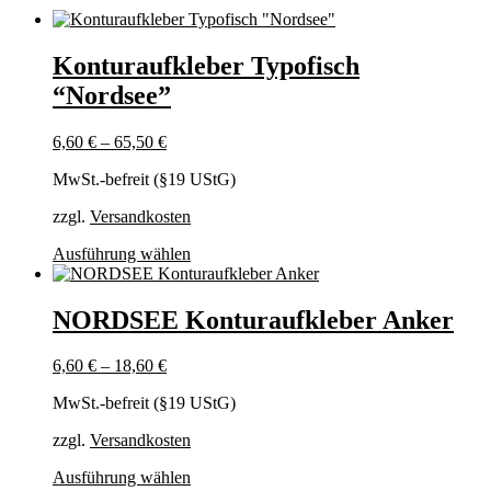
Konturaufkleber Typofisch
“Nordsee”
6,60
€
–
65,50
€
MwSt.-befreit (§19 UStG)
zzgl.
Versandkosten
Dieses
Ausführung wählen
Produkt
weist
mehrere
NORDSEE Konturaufkleber Anker
Varianten
auf.
6,60
€
–
18,60
€
Die
Optionen
MwSt.-befreit (§19 UStG)
können
auf
zzgl.
Versandkosten
der
Produktseite
Dieses
Ausführung wählen
gewählt