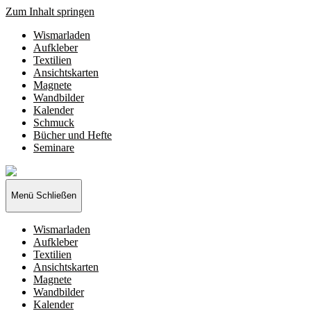
Zum Inhalt springen
Wismarladen
Aufkleber
Textilien
Ansichtskarten
Magnete
Wandbilder
Kalender
Schmuck
Bücher und Hefte
Seminare
Wismarladen
-
deine
Menü
Schließen
Produzentengemeinschaft
Wismarladen
Aufkleber
Textilien
Ansichtskarten
Magnete
Wandbilder
Kalender