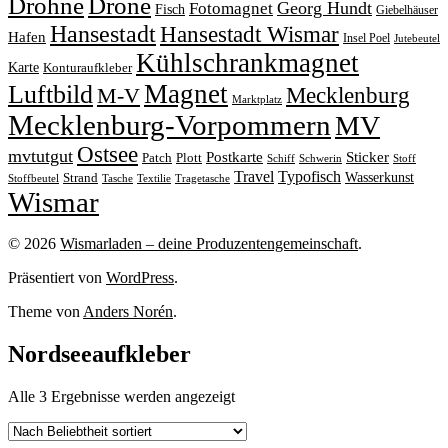
Drohne
Drone
Georg Hundt
Fotomagnet
Fisch
Giebelhäuser
Hansestadt
Hansestadt Wismar
Hafen
Insel Poel
Jutebeutel
Kühlschrankmagnet
Karte
Konturaufkleber
Magnet
Luftbild
M-V
Mecklenburg
Marktplatz
Mecklenburg-Vorpommern
MV
Ostsee
mvtutgut
Sticker
Postkarte
Patch
Plott
Stoff
Schiff
Schwerin
Travel
Typofisch
Wasserkunst
Strand
Stoffbeutel
Tasche
Textilie
Tragetasche
Wismar
© 2026
Wismarladen – deine Produzentengemeinschaft
.
Präsentiert von
WordPress
.
Theme von
Anders Norén
.
Nordseeaufkleber
Nach
Alle 3 Ergebnisse werden angezeigt
Beliebtheit
sortiert