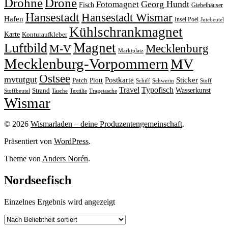
Drohne
Drone
Georg Hundt
Fotomagnet
Fisch
Giebelhäuser
Hansestadt
Hansestadt Wismar
Hafen
Insel Poel
Jutebeutel
Kühlschrankmagnet
Karte
Konturaufkleber
Magnet
Luftbild
M-V
Mecklenburg
Marktplatz
Mecklenburg-Vorpommern
MV
Ostsee
mvtutgut
Sticker
Postkarte
Patch
Plott
Stoff
Schiff
Schwerin
Travel
Typofisch
Wasserkunst
Strand
Stoffbeutel
Tasche
Textilie
Tragetasche
Wismar
© 2026
Wismarladen – deine Produzentengemeinschaft
.
Präsentiert von
WordPress
.
Theme von
Anders Norén
.
Nordseefisch
Einzelnes Ergebnis wird angezeigt