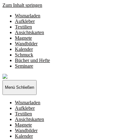
Zum Inhalt springen
Wismarladen
Aufkleber
Textilien
Ansichtskarten
Magnete
Wandbilder
Kalender
Schmuck
Bücher und Hefte
Seminare
Wismarladen
-
deine
Menü
Schließen
Produzentengemeinschaft
Wismarladen
Aufkleber
Textilien
Ansichtskarten
Magnete
Wandbilder
Kalender