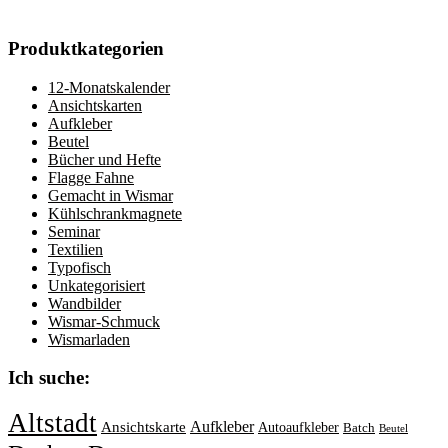
Produktkategorien
12-Monatskalender
Ansichtskarten
Aufkleber
Beutel
Bücher und Hefte
Flagge Fahne
Gemacht in Wismar
Kühlschrankmagnete
Seminar
Textilien
Typofisch
Unkategorisiert
Wandbilder
Wismar-Schmuck
Wismarladen
Ich suche:
Altstadt
Aufkleber
Ansichtskarte
Autoaufkleber
Batch
Beutel