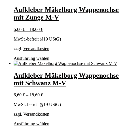
Aufkleber Mäkelborg Wappenochse
mit Zunge M-V
6,60
€
–
18,60
€
MwSt.-befreit (§19 UStG)
zzgl.
Versandkosten
Dieses
Ausführung wählen
Produkt
weist
mehrere
Aufkleber Mäkelborg Wappenochse
Varianten
mit Schwanz M-V
auf.
Die
Optionen
6,60
€
–
18,60
€
können
auf
MwSt.-befreit (§19 UStG)
der
Produktseite
zzgl.
Versandkosten
gewählt
Dieses
Ausführung wählen
werden