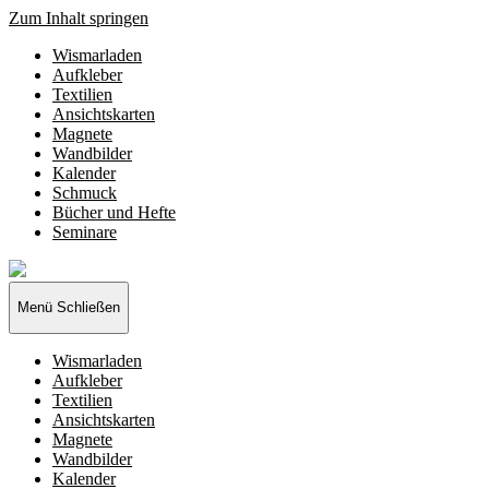
Zum Inhalt springen
Wismarladen
Aufkleber
Textilien
Ansichtskarten
Magnete
Wandbilder
Kalender
Schmuck
Bücher und Hefte
Seminare
Wismarladen
-
deine
Menü
Schließen
Produzentengemeinschaft
Wismarladen
Aufkleber
Textilien
Ansichtskarten
Magnete
Wandbilder
Kalender