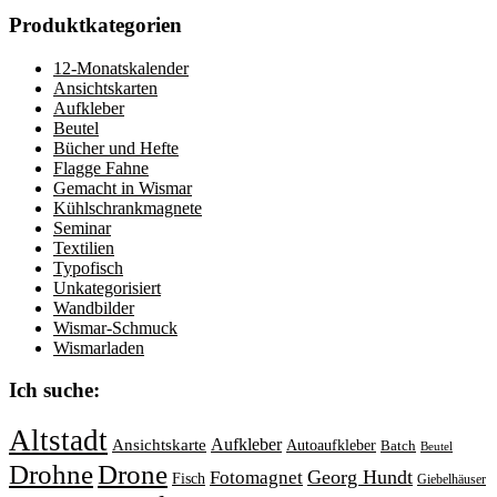
Produktkategorien
12-Monatskalender
Ansichtskarten
Aufkleber
Beutel
Bücher und Hefte
Flagge Fahne
Gemacht in Wismar
Kühlschrankmagnete
Seminar
Textilien
Typofisch
Unkategorisiert
Wandbilder
Wismar-Schmuck
Wismarladen
Ich suche:
Altstadt
Aufkleber
Ansichtskarte
Autoaufkleber
Batch
Beutel
Drohne
Drone
Georg Hundt
Fotomagnet
Fisch
Giebelhäuser