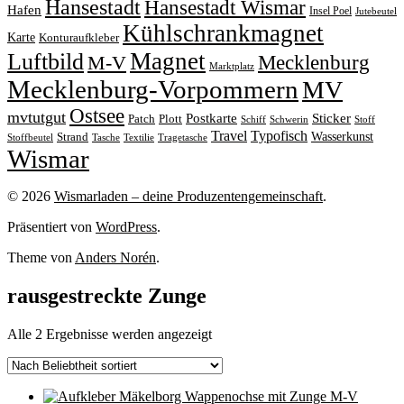
Hansestadt
Hansestadt Wismar
Hafen
Insel Poel
Jutebeutel
Kühlschrankmagnet
Karte
Konturaufkleber
Magnet
Luftbild
M-V
Mecklenburg
Marktplatz
Mecklenburg-Vorpommern
MV
Ostsee
mvtutgut
Sticker
Postkarte
Patch
Plott
Stoff
Schiff
Schwerin
Travel
Typofisch
Wasserkunst
Strand
Stoffbeutel
Tasche
Textilie
Tragetasche
Wismar
© 2026
Wismarladen – deine Produzentengemeinschaft
.
Präsentiert von
WordPress
.
Theme von
Anders Norén
.
rausgestreckte Zunge
Nach
Alle 2 Ergebnisse werden angezeigt
Beliebtheit
sortiert