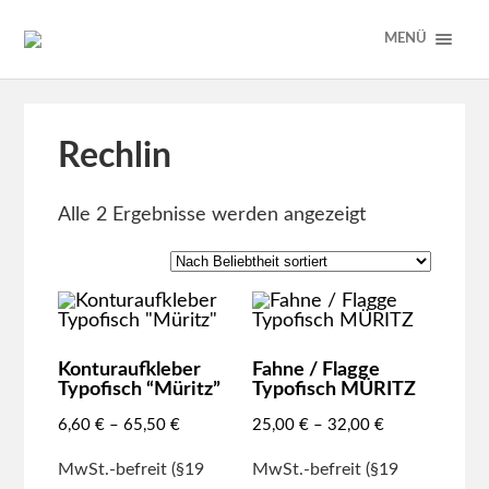
MENÜ
Rechlin
Alle 2 Ergebnisse werden angezeigt
Konturaufkleber
Fahne / Flagge
Typofisch “Müritz”
Typofisch MÜRITZ
6,60
€
–
65,50
€
25,00
€
–
32,00
€
MwSt.-befreit (§19
MwSt.-befreit (§19