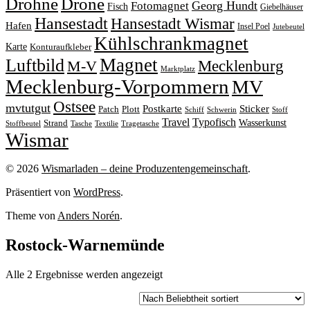
Drohne
Drone
Georg Hundt
Fotomagnet
Fisch
Giebelhäuser
Hansestadt
Hansestadt Wismar
Hafen
Insel Poel
Jutebeutel
Kühlschrankmagnet
Karte
Konturaufkleber
Magnet
Luftbild
M-V
Mecklenburg
Marktplatz
Mecklenburg-Vorpommern
MV
Ostsee
mvtutgut
Sticker
Postkarte
Patch
Plott
Stoff
Schiff
Schwerin
Travel
Typofisch
Wasserkunst
Strand
Stoffbeutel
Tasche
Textilie
Tragetasche
Wismar
© 2026
Wismarladen – deine Produzentengemeinschaft
.
Präsentiert von
WordPress
.
Theme von
Anders Norén
.
Rostock-Warnemünde
Nach
Alle 2 Ergebnisse werden angezeigt
Beliebtheit
sortiert