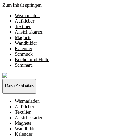
Zum Inhalt springen
Wismarladen
Aufkleber
Textilien
Ansichtskarten
Magnete
Wandbilder
Kalender
Schmuck
Bücher und Hefte
Seminare
Wismarladen
-
deine
Menü
Schließen
Produzentengemeinschaft
Wismarladen
Aufkleber
Textilien
Ansichtskarten
Magnete
Wandbilder
Kalender