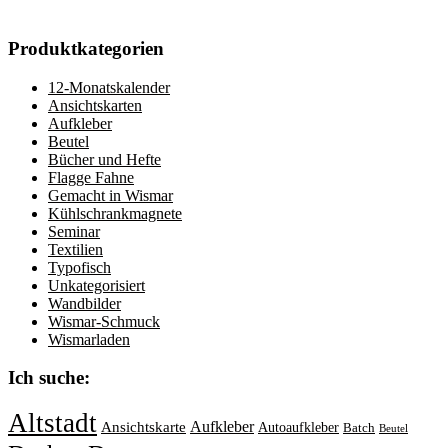
Produktkategorien
12-Monatskalender
Ansichtskarten
Aufkleber
Beutel
Bücher und Hefte
Flagge Fahne
Gemacht in Wismar
Kühlschrankmagnete
Seminar
Textilien
Typofisch
Unkategorisiert
Wandbilder
Wismar-Schmuck
Wismarladen
Ich suche:
Altstadt
Aufkleber
Ansichtskarte
Autoaufkleber
Batch
Beutel