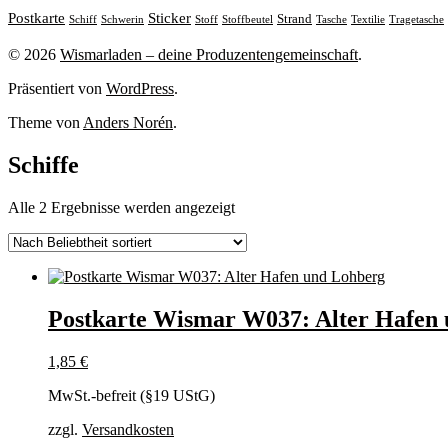
Sticker
Postkarte
Strand
Stoff
Stoffbeutel
Tasche
Textilie
Tragetasche
Schiff
Schwerin
© 2026
Wismarladen – deine Produzentengemeinschaft
.
Präsentiert von
WordPress
.
Theme von
Anders Norén
.
Schiffe
Nach
Alle 2 Ergebnisse werden angezeigt
Beliebtheit
sortiert
Postkarte Wismar W037: Alter Hafen
1,85
€
MwSt.-befreit (§19 UStG)
zzgl.
Versandkosten