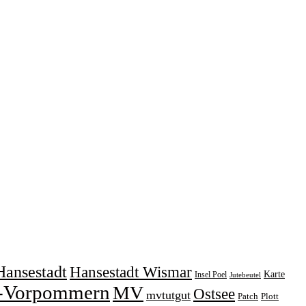
Hansestadt
Hansestadt Wismar
Karte
Insel Poel
Jutebeutel
-Vorpommern
MV
Ostsee
mvtutgut
Patch
Plott