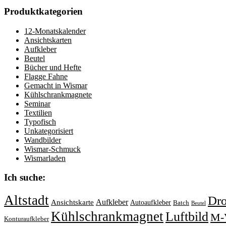
Produktkategorien
12-Monatskalender
Ansichtskarten
Aufkleber
Beutel
Bücher und Hefte
Flagge Fahne
Gemacht in Wismar
Kühlschrankmagnete
Seminar
Textilien
Typofisch
Unkategorisiert
Wandbilder
Wismar-Schmuck
Wismarladen
Ich suche:
Altstadt
Dr
Aufkleber
Ansichtskarte
Autoaufkleber
Batch
Beutel
Kühlschrankmagnet
Luftbild
M-
Konturaufkleber