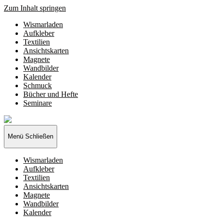
Zum Inhalt springen
Wismarladen
Aufkleber
Textilien
Ansichtskarten
Magnete
Wandbilder
Kalender
Schmuck
Bücher und Hefte
Seminare
Wismarladen
-
deine
Menü
Schließen
Produzentengemeinschaft
Wismarladen
Aufkleber
Textilien
Ansichtskarten
Magnete
Wandbilder
Kalender