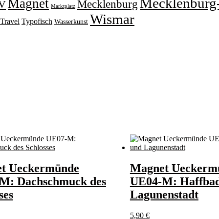
Mecklenburg
Magnet
V
Mecklenburg
Marktplatz
Wismar
Travel
Typofisch
Wasserkunst
t Ueckermünde
Magnet Ueckerm
M: Dachschmuck des
UE04-M: Haffba
ses
Lagunenstadt
5,90
€