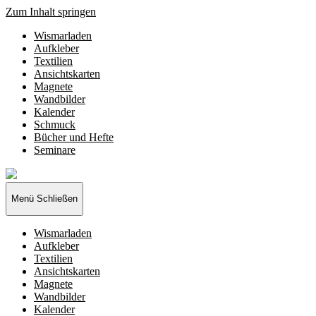
Zum Inhalt springen
Wismarladen
Aufkleber
Textilien
Ansichtskarten
Magnete
Wandbilder
Kalender
Schmuck
Bücher und Hefte
Seminare
Wismarladen
-
deine
Menü
Schließen
Produzentengemeinschaft
Wismarladen
Aufkleber
Textilien
Ansichtskarten
Magnete
Wandbilder
Kalender