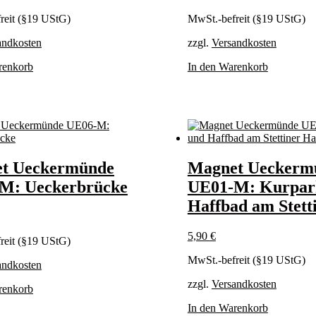
reit (§19 UStG)
MwSt.-befreit (§19 UStG)
andkosten
zzgl.
Versandkosten
renkorb
In den Warenkorb
t Ueckermünde
Magnet Ueckerm
M: Ueckerbrücke
UE01-M: Kurpar
Haffbad am Stett
5,90
€
reit (§19 UStG)
MwSt.-befreit (§19 UStG)
andkosten
zzgl.
Versandkosten
renkorb
In den Warenkorb