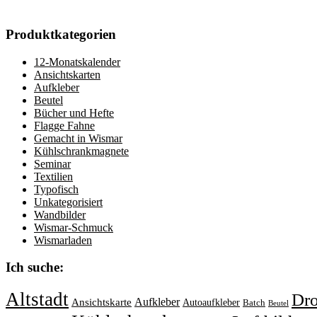
Produktkategorien
12-Monatskalender
Ansichtskarten
Aufkleber
Beutel
Bücher und Hefte
Flagge Fahne
Gemacht in Wismar
Kühlschrankmagnete
Seminar
Textilien
Typofisch
Unkategorisiert
Wandbilder
Wismar-Schmuck
Wismarladen
Ich suche:
Altstadt
Dr
Aufkleber
Ansichtskarte
Autoaufkleber
Batch
Beutel