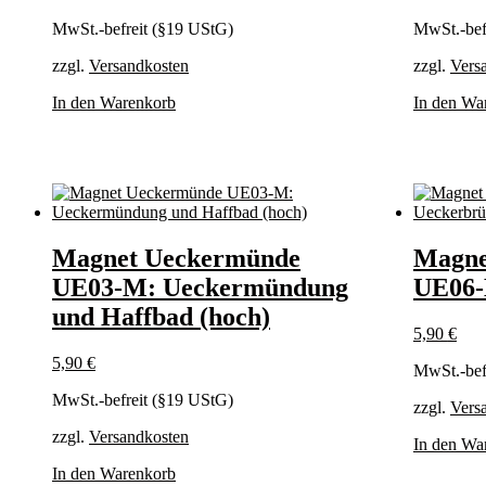
MwSt.-befreit (§19 UStG)
MwSt.-bef
zzgl.
Versandkosten
zzgl.
Vers
In den Warenkorb
In den Wa
Magnet Ueckermünde
Magne
UE03-M: Ueckermündung
UE06-
und Haffbad (hoch)
5,90
€
5,90
€
MwSt.-bef
MwSt.-befreit (§19 UStG)
zzgl.
Vers
zzgl.
Versandkosten
In den Wa
In den Warenkorb