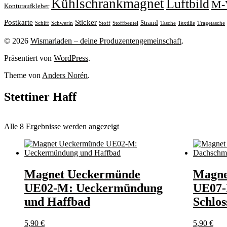
Kühlschrankmagnet
Luftbild
M-
Konturaufkleber
Sticker
Postkarte
Strand
Stoff
Stoffbeutel
Tasche
Textilie
Tragetasche
Schiff
Schwerin
© 2026
Wismarladen – deine Produzentengemeinschaft
.
Präsentiert von
WordPress
.
Theme von
Anders Norén
.
Stettiner Haff
Nach
Alle 8 Ergebnisse werden angezeigt
Beliebtheit
sortiert
Magnet Ueckermünde
Magne
UE02-M: Ueckermündung
UE07-
und Haffbad
Schlos
5,90
€
5,90
€