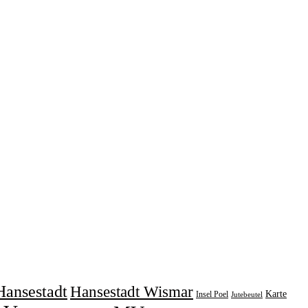
Hansestadt
Hansestadt Wismar
Karte
Insel Poel
Jutebeutel