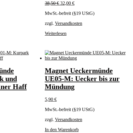
Ursprünglicher
Aktueller
38,50
€
32,00
€
Preis
Preis
MwSt.-befreit (§19 UStG)
war:
ist:
38,50 €
32,00 €.
zzgl.
Versandkosten
Weiterlesen
ünde
Magnet Ueckermünde
k und
UE05-M: Uecker bis zur
iner Haff
Mündung
5,90
€
MwSt.-befreit (§19 UStG)
zzgl.
Versandkosten
In den Warenkorb