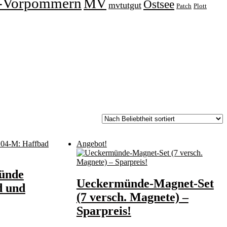
-Vorpommern
MV
Ostsee
mvtutgut
Patch
Plott
Angebot!
ünde
Ueckermünde-Magnet-Set
d und
(7 versch. Magnete) –
Sparpreis!