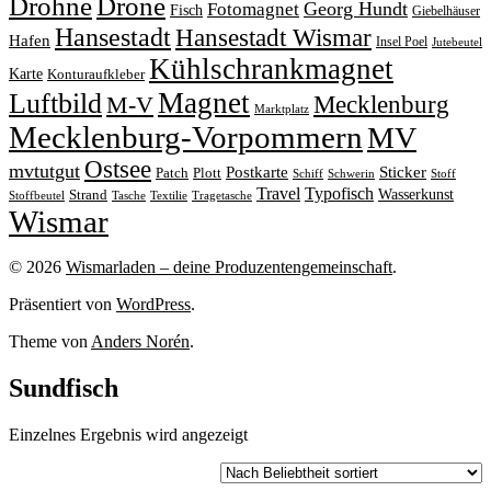
Drohne
Drone
Georg Hundt
Fotomagnet
Fisch
Giebelhäuser
Hansestadt
Hansestadt Wismar
Hafen
Insel Poel
Jutebeutel
Kühlschrankmagnet
Karte
Konturaufkleber
Magnet
Luftbild
M-V
Mecklenburg
Marktplatz
Mecklenburg-Vorpommern
MV
Ostsee
mvtutgut
Sticker
Postkarte
Patch
Plott
Stoff
Schiff
Schwerin
Travel
Typofisch
Wasserkunst
Strand
Stoffbeutel
Tasche
Textilie
Tragetasche
Wismar
© 2026
Wismarladen – deine Produzentengemeinschaft
.
Präsentiert von
WordPress
.
Theme von
Anders Norén
.
Sundfisch
Einzelnes Ergebnis wird angezeigt