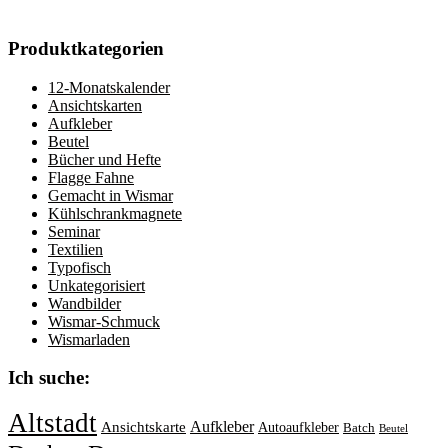
Produktkategorien
12-Monatskalender
Ansichtskarten
Aufkleber
Beutel
Bücher und Hefte
Flagge Fahne
Gemacht in Wismar
Kühlschrankmagnete
Seminar
Textilien
Typofisch
Unkategorisiert
Wandbilder
Wismar-Schmuck
Wismarladen
Ich suche:
Altstadt
Aufkleber
Ansichtskarte
Autoaufkleber
Batch
Beutel