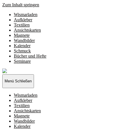
Zum Inhalt springen
Wismarladen
Aufkleber
Textilien
Ansichtskarten
Magnete
Wandbilder
Kalender
Schmuck
Bücher und Hefte
Seminare
Wismarladen
-
deine
Menü
Schließen
Produzentengemeinschaft
Wismarladen
Aufkleber
Textilien
Ansichtskarten
Magnete
Wandbilder
Kalender