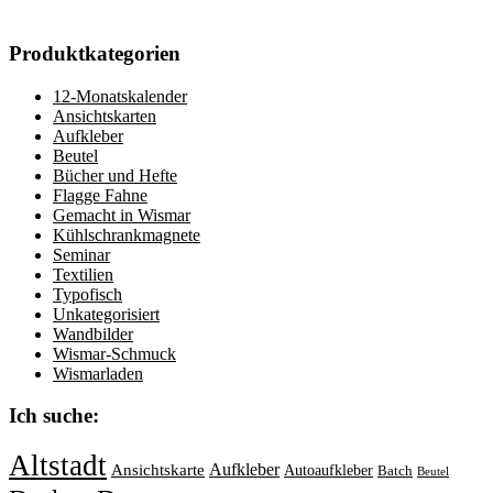
Produktkategorien
12-Monatskalender
Ansichtskarten
Aufkleber
Beutel
Bücher und Hefte
Flagge Fahne
Gemacht in Wismar
Kühlschrankmagnete
Seminar
Textilien
Typofisch
Unkategorisiert
Wandbilder
Wismar-Schmuck
Wismarladen
Ich suche:
Altstadt
Aufkleber
Ansichtskarte
Autoaufkleber
Batch
Beutel