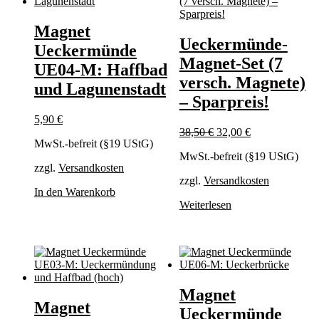
Magnet
Ueckermünde-
Ueckermünde
Magnet-Set (7
UE04-M: Haffbad
versch. Magnete)
und Lagunenstadt
– Sparpreis!
5,90
€
Ursprünglicher
Aktueller
38,50
€
32,00
€
MwSt.-befreit (§19 UStG)
Preis
Preis
MwSt.-befreit (§19 UStG)
war:
ist:
zzgl.
Versandkosten
38,50 €
32,00 €.
zzgl.
Versandkosten
In den Warenkorb
Weiterlesen
Magnet
Magnet
Ueckermünde