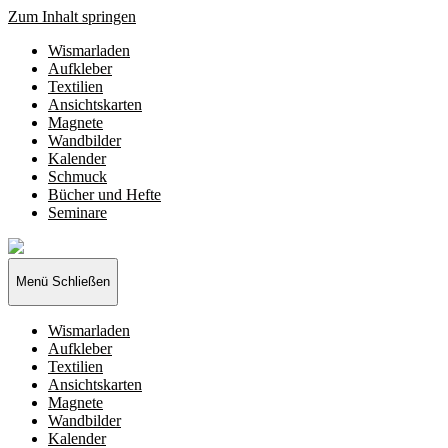
Zum Inhalt springen
Wismarladen
Aufkleber
Textilien
Ansichtskarten
Magnete
Wandbilder
Kalender
Schmuck
Bücher und Hefte
Seminare
Wismarladen
-
deine
Menü
Schließen
Produzentengemeinschaft
Wismarladen
Aufkleber
Textilien
Ansichtskarten
Magnete
Wandbilder
Kalender