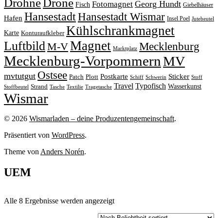
Drohne
Drone
Georg Hundt
Fotomagnet
Fisch
Giebelhäuser
Hansestadt
Hansestadt Wismar
Hafen
Insel Poel
Jutebeutel
Kühlschrankmagnet
Karte
Konturaufkleber
Magnet
Luftbild
M-V
Mecklenburg
Marktplatz
Mecklenburg-Vorpommern
MV
Ostsee
mvtutgut
Sticker
Postkarte
Patch
Plott
Stoff
Schiff
Schwerin
Travel
Typofisch
Wasserkunst
Strand
Stoffbeutel
Tasche
Textilie
Tragetasche
Wismar
© 2026
Wismarladen – deine Produzentengemeinschaft
.
Präsentiert von
WordPress
.
Theme von
Anders Norén
.
UEM
Nach
Alle 8 Ergebnisse werden angezeigt
Beliebtheit
sortiert