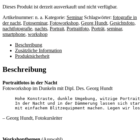
Dieses Produkt ist derzeit ausverkauft und nicht verfügbar.
Artikelnummer:
n. a.
Kategorie:
Seminar
Schlagwörter:
fotografie in
der nacht
,
Fotoseminar
,
Fotoworkshop
,
Georg Hundt
,
Gesichtsfoto
,
nachtfotografie
,
nachts
,
Portrait
,
Portraitfoto
,
Porträt
,
seminar
,
smartphone
,
workshop
Beschreibung
Zusätzliche Information
Produktsicherheit
Beschreibung
Portraitfotos in der Nacht
Fotoworkshop im Dunkeln mit Dipl. Des. Georg Hundt
Hohe Konstraste, dunkle Umgebung, 
mit einfachem Blitzequipment machen. Legen wir los
– Georg Hundt, Fotokursleiter
Workshopthemen
(Auswahl)