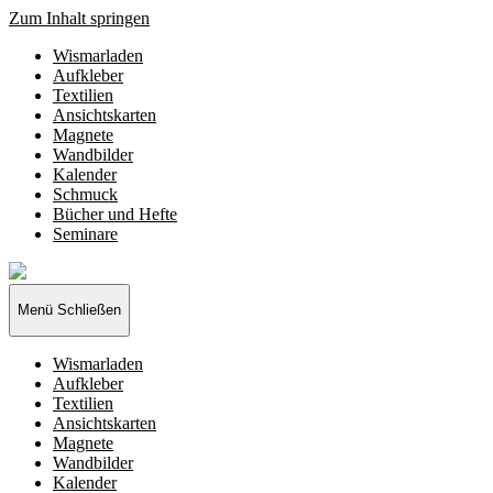
Zum Inhalt springen
Wismarladen
Aufkleber
Textilien
Ansichtskarten
Magnete
Wandbilder
Kalender
Schmuck
Bücher und Hefte
Seminare
Wismarladen
-
deine
Menü
Schließen
Produzentengemeinschaft
Wismarladen
Aufkleber
Textilien
Ansichtskarten
Magnete
Wandbilder
Kalender