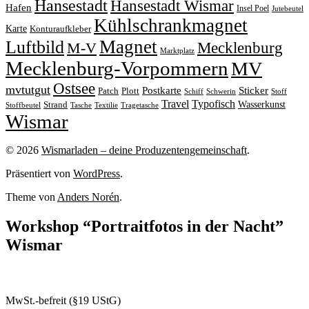
Hansestadt
Hansestadt Wismar
Hafen
Insel Poel
Jutebeutel
Kühlschrankmagnet
Karte
Konturaufkleber
Magnet
Luftbild
M-V
Mecklenburg
Marktplatz
Mecklenburg-Vorpommern
MV
Ostsee
mvtutgut
Sticker
Postkarte
Patch
Plott
Stoff
Schiff
Schwerin
Travel
Typofisch
Wasserkunst
Strand
Stoffbeutel
Tasche
Textilie
Tragetasche
Wismar
© 2026
Wismarladen – deine Produzentengemeinschaft
.
Präsentiert von
WordPress
.
Theme von
Anders Norén
.
Workshop “Portraitfotos in der Nacht”
Wismar
MwSt.-befreit (§19 UStG)