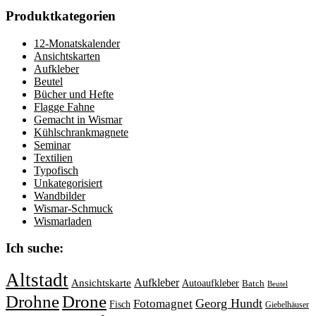
Produktkategorien
12-Monatskalender
Ansichtskarten
Aufkleber
Beutel
Bücher und Hefte
Flagge Fahne
Gemacht in Wismar
Kühlschrankmagnete
Seminar
Textilien
Typofisch
Unkategorisiert
Wandbilder
Wismar-Schmuck
Wismarladen
Ich suche:
Altstadt
Aufkleber
Ansichtskarte
Autoaufkleber
Batch
Beutel
Drohne
Drone
Georg Hundt
Fotomagnet
Fisch
Giebelhäuser