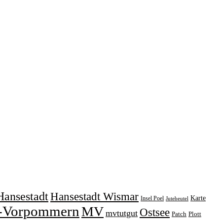
Hansestadt
Hansestadt Wismar
Karte
Insel Poel
Jutebeutel
-Vorpommern
MV
Ostsee
mvtutgut
Patch
Plott