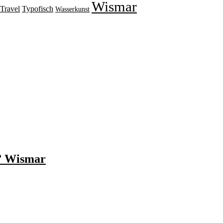
Wismar
Travel
Typofisch
Wasserkunst
t” Wismar