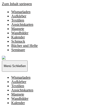
Zum Inhalt springen
Wismarladen
Aufkleber
Textilien
Ansichtskarten
Magnete
Wandbilder
Kalender
Schmuck
Bücher und Hefte
Seminare
Wismarladen
-
deine
Menü
Schließen
Produzentengemeinschaft
Wismarladen
Aufkleber
Textilien
Ansichtskarten
Magnete
Wandbilder
Kalender