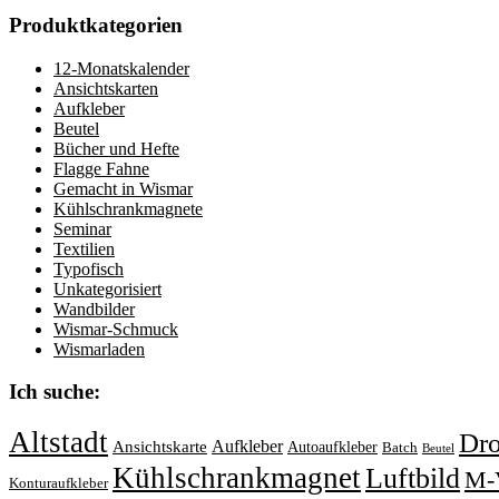
Produktkategorien
12-Monatskalender
Ansichtskarten
Aufkleber
Beutel
Bücher und Hefte
Flagge Fahne
Gemacht in Wismar
Kühlschrankmagnete
Seminar
Textilien
Typofisch
Unkategorisiert
Wandbilder
Wismar-Schmuck
Wismarladen
Ich suche:
Altstadt
Dr
Aufkleber
Ansichtskarte
Autoaufkleber
Batch
Beutel
Kühlschrankmagnet
Luftbild
M-
Konturaufkleber