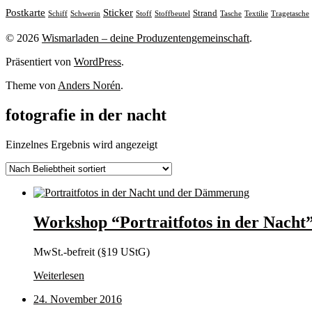
Sticker
Postkarte
Strand
Stoff
Stoffbeutel
Tasche
Textilie
Tragetasche
Schiff
Schwerin
© 2026
Wismarladen – deine Produzentengemeinschaft
.
Präsentiert von
WordPress
.
Theme von
Anders Norén
.
fotografie in der nacht
Einzelnes Ergebnis wird angezeigt
Workshop “Portraitfotos in der Nach
MwSt.-befreit (§19 UStG)
Weiterlesen
24. November 2016