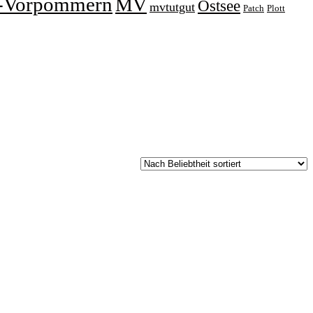
-Vorpommern
MV
Ostsee
mvtutgut
Patch
Plott