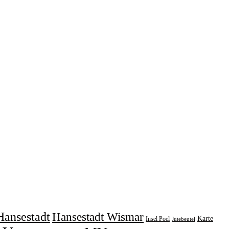
Hansestadt
Hansestadt Wismar
Karte
Insel Poel
Jutebeutel