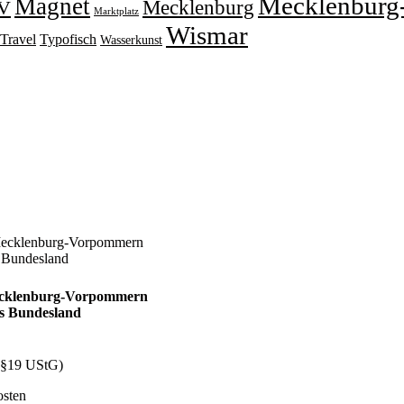
Mecklenburg
Magnet
V
Mecklenburg
Marktplatz
Wismar
Travel
Typofisch
Wasserkunst
ecklenburg-Vorpommern
s Bundesland
 (§19 UStG)
osten