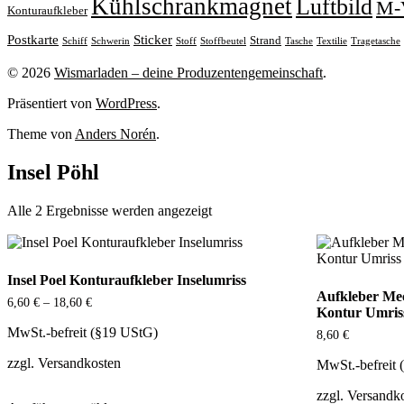
Kühlschrankmagnet
Luftbild
M-
Konturaufkleber
Sticker
Postkarte
Strand
Stoff
Stoffbeutel
Tasche
Textilie
Tragetasche
Schiff
Schwerin
© 2026
Wismarladen – deine Produzentengemeinschaft
.
Präsentiert von
WordPress
.
Theme von
Anders Norén
.
Insel Pöhl
Nach
Alle 2 Ergebnisse werden angezeigt
Beliebtheit
sortiert
Insel Poel Konturaufkleber Inselumriss
Aufkleber M
6,60
€
–
18,60
€
Kontur Umris
MwSt.-befreit (§19 UStG)
8,60
€
zzgl.
Versandkosten
MwSt.-befreit
Dieses
zzgl.
Versandk