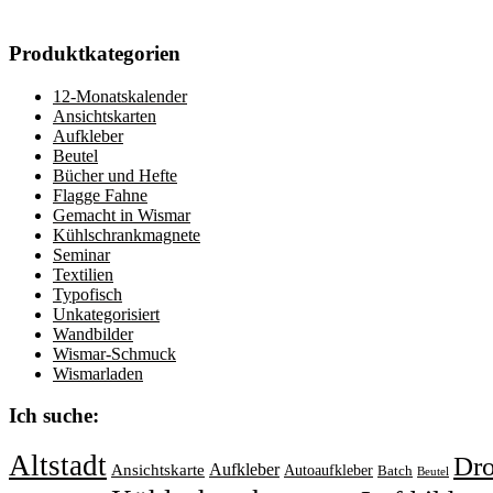
Produktkategorien
12-Monatskalender
Ansichtskarten
Aufkleber
Beutel
Bücher und Hefte
Flagge Fahne
Gemacht in Wismar
Kühlschrankmagnete
Seminar
Textilien
Typofisch
Unkategorisiert
Wandbilder
Wismar-Schmuck
Wismarladen
Ich suche:
Altstadt
Dr
Aufkleber
Ansichtskarte
Autoaufkleber
Batch
Beutel