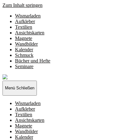
Zum Inhalt springen
Wismarladen
Aufkleber
Textilien
Ansichtskarten
Magnete
Wandbilder
Kalender
Schmuck
Bücher und Hefte
Seminare
Wismarladen
-
deine
Menü
Schließen
Produzentengemeinschaft
Wismarladen
Aufkleber
Textilien
Ansichtskarten
Magnete
Wandbilder
Kalender