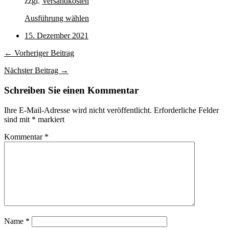
zzgl.
Versandkosten
der
Produktseite
Dieses
Ausführung wählen
gewählt
Produkt
werden
15. Dezember 2021
weist
mehrere
← Vorheriger Beitrag
Varianten
auf.
Nächster Beitrag →
Die
Optionen
Schreiben Sie einen Kommentar
können
auf
der
Ihre E-Mail-Adresse wird nicht veröffentlicht.
Erforderliche Felder
Produktseite
sind mit
*
markiert
gewählt
Kommentar
*
werden
Name
*