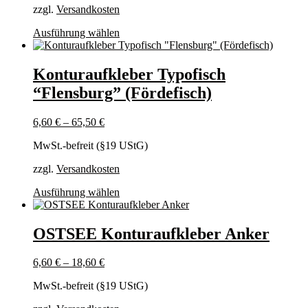
gewählt
zzgl.
Versandkosten
werden
Dieses
Ausführung wählen
Produkt
weist
mehrere
Konturaufkleber Typofisch
Varianten
“Flensburg” (Fördefisch)
auf.
Die
Optionen
6,60
€
–
65,50
€
können
auf
MwSt.-befreit (§19 UStG)
der
Produktseite
zzgl.
Versandkosten
gewählt
Dieses
Ausführung wählen
werden
Produkt
weist
mehrere
OSTSEE Konturaufkleber Anker
Varianten
auf.
6,60
€
–
18,60
€
Die
Optionen
MwSt.-befreit (§19 UStG)
können
auf