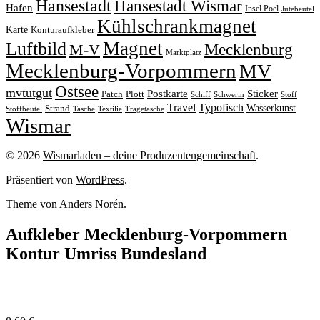
Hansestadt
Hansestadt Wismar
Hafen
Insel Poel
Jutebeutel
Kühlschrankmagnet
Karte
Konturaufkleber
Magnet
Luftbild
M-V
Mecklenburg
Marktplatz
Mecklenburg-Vorpommern
MV
Ostsee
mvtutgut
Sticker
Postkarte
Patch
Plott
Stoff
Schiff
Schwerin
Travel
Typofisch
Wasserkunst
Strand
Stoffbeutel
Tasche
Textilie
Tragetasche
Wismar
© 2026
Wismarladen – deine Produzentengemeinschaft
.
Präsentiert von
WordPress
.
Theme von
Anders Norén
.
Aufkleber Mecklenburg-Vorpommern
Kontur Umriss Bundesland