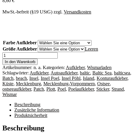
8,60
€
MwSt.-befreit (§19 UStG)
zzgl.
Versandkosten
Farbe Aufkleber
Größe Aufkleber
Leeren
Aufkleber
Mecklenburg-
In den Warenkorb
Vorpommern
Artikelnummer:
n. a.
Kategorien:
Aufkleber
,
Wismarladen
Kontur
Schlagwörter:
Aufkleber
,
Autoaufkleber
,
baltic
,
Baltic Sea
,
balticsea
,
Umriss
Batch
,
beach
,
Insel
,
Insel Poel
,
Insel Pöhl
,
Island
,
Konturaufkleber
,
Bundesland
Küste
,
Mecklenburg
,
Mecklenburg-Vorpommern
,
Ostsee
,
Menge
ostseeaufkleber
,
Patch
,
Plott
,
Poel
,
Poelaufkleber
,
Sticker
,
Strand
,
Wismar
Beschreibung
Zusätzliche Information
Produktsicherheit
Beschreibung