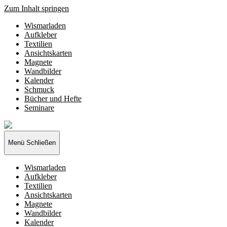
Zum Inhalt springen
Wismarladen
Aufkleber
Textilien
Ansichtskarten
Magnete
Wandbilder
Kalender
Schmuck
Bücher und Hefte
Seminare
Wismarladen
-
deine
Menü
Schließen
Produzentengemeinschaft
Wismarladen
Aufkleber
Textilien
Ansichtskarten
Magnete
Wandbilder
Kalender