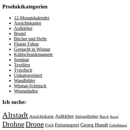
Produktkategorien
12-Monatskalender
Ansichtskarten
Aufkleber
Beutel
Bücher und Hefte
Flagge Fahne
Gemacht in Wismar
Kühlschrankmagnete
Seminar
Textilien
Typofisch
Unkategorisiert
Wandbilder
Wismar-Schmuck
Wismarladen
Ich suche:
Altstadt
Aufkleber
Ansichtskarte
Autoaufkleber
Batch
Beutel
Drohne
Drone
Georg Hundt
Fotomagnet
Fisch
Giebelhäuser