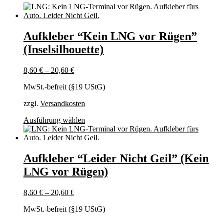
Aufkleber “Kein LNG vor Rügen”
(Inselsilhouette)
8,60
€
–
20,60
€
MwSt.-befreit (§19 UStG)
zzgl.
Versandkosten
Dieses
Ausführung wählen
Produkt
weist
mehrere
Varianten
Aufkleber “Leider Nicht Geil” (Kein
auf.
LNG vor Rügen)
Die
Optionen
können
8,60
€
–
20,60
€
auf
der
MwSt.-befreit (§19 UStG)
Produktseite