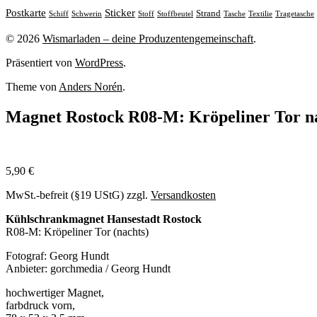
Sticker
Postkarte
Strand
Stoff
Stoffbeutel
Tasche
Textilie
Tragetasche
Schiff
Schwerin
© 2026
Wismarladen – deine Produzentengemeinschaft
.
Präsentiert von
WordPress
.
Theme von
Anders Norén
.
Magnet Rostock R08-M: Kröpeliner Tor n
5,90
€
MwSt.-befreit (§19 UStG)
zzgl.
Versandkosten
Kühlschrankmagnet Hansestadt Rostock
R08-M: Kröpeliner Tor (nachts)
Fotograf: Georg Hundt
Anbieter: gorchmedia / Georg Hundt
hochwertiger Magnet,
farbdruck vorn,