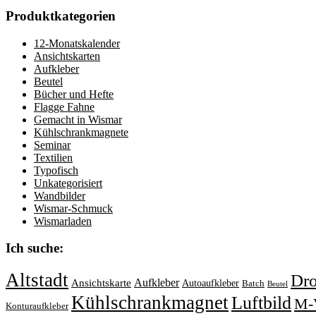
Produktkategorien
12-Monatskalender
Ansichtskarten
Aufkleber
Beutel
Bücher und Hefte
Flagge Fahne
Gemacht in Wismar
Kühlschrankmagnete
Seminar
Textilien
Typofisch
Unkategorisiert
Wandbilder
Wismar-Schmuck
Wismarladen
Ich suche:
Altstadt
Dr
Aufkleber
Ansichtskarte
Autoaufkleber
Batch
Beutel
Kühlschrankmagnet
Luftbild
M-
Konturaufkleber