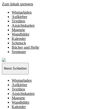
Zum Inhalt springen
Wismarladen
Aufkleber
Textilien
Ansichtskarten
Magnete
Wandbilder
Kalender
Schmuck
Bücher und Hefte
Seminare
Wismarladen
-
deine
Menü
Schließen
Produzentengemeinschaft
Wismarladen
Aufkleber
Textilien
Ansichtskarten
Magnete
Wandbilder
Kalender