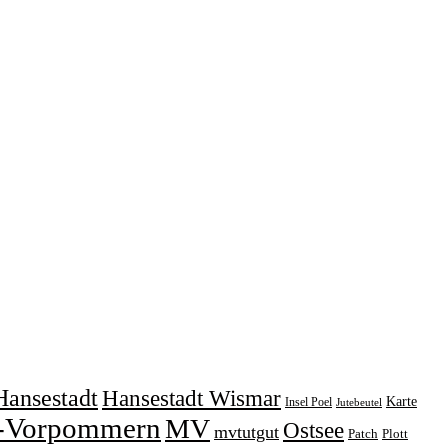
Hansestadt
Hansestadt Wismar
Karte
Insel Poel
Jutebeutel
-Vorpommern
MV
Ostsee
mvtutgut
Patch
Plott