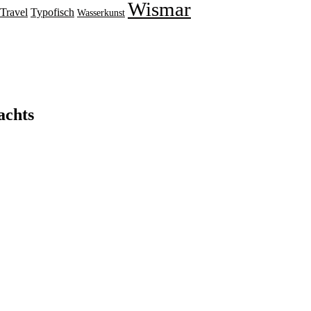
Wismar
Travel
Typofisch
Wasserkunst
achts