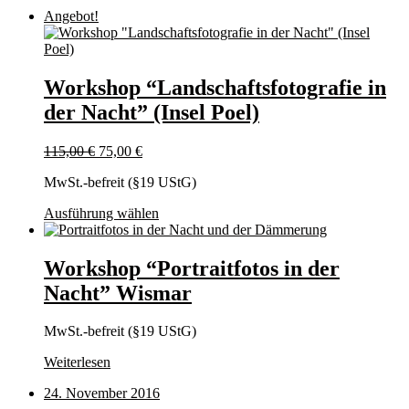
Angebot!
Workshop “Landschaftsfotografie in
der Nacht” (Insel Poel)
Ursprünglicher
Aktueller
115,00
€
75,00
€
Preis
Preis
MwSt.-befreit (§19 UStG)
war:
ist:
115,00 €
75,00 €.
Dieses
Ausführung wählen
Produkt
weist
mehrere
Workshop “Portraitfotos in der
Varianten
Nacht” Wismar
auf.
Die
Optionen
MwSt.-befreit (§19 UStG)
können
auf
Weiterlesen
der
Produktseite
24. November 2016