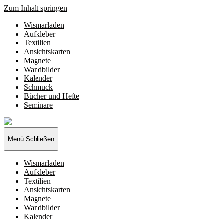
Zum Inhalt springen
Wismarladen
Aufkleber
Textilien
Ansichtskarten
Magnete
Wandbilder
Kalender
Schmuck
Bücher und Hefte
Seminare
Wismarladen
-
deine
Menü
Schließen
Produzentengemeinschaft
Wismarladen
Aufkleber
Textilien
Ansichtskarten
Magnete
Wandbilder
Kalender