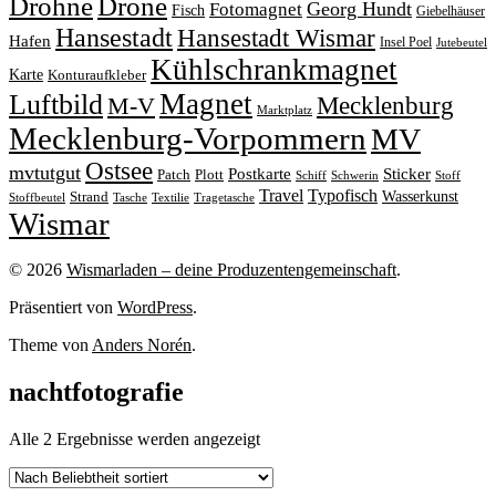
Drohne
Drone
Georg Hundt
Fotomagnet
Fisch
Giebelhäuser
Hansestadt
Hansestadt Wismar
Hafen
Insel Poel
Jutebeutel
Kühlschrankmagnet
Karte
Konturaufkleber
Magnet
Luftbild
M-V
Mecklenburg
Marktplatz
Mecklenburg-Vorpommern
MV
Ostsee
mvtutgut
Sticker
Postkarte
Patch
Plott
Stoff
Schiff
Schwerin
Travel
Typofisch
Wasserkunst
Strand
Stoffbeutel
Tasche
Textilie
Tragetasche
Wismar
© 2026
Wismarladen – deine Produzentengemeinschaft
.
Präsentiert von
WordPress
.
Theme von
Anders Norén
.
nachtfotografie
Nach
Alle 2 Ergebnisse werden angezeigt
Beliebtheit
sortiert