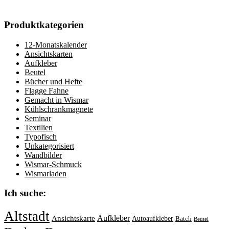
Produktkategorien
12-Monatskalender
Ansichtskarten
Aufkleber
Beutel
Bücher und Hefte
Flagge Fahne
Gemacht in Wismar
Kühlschrankmagnete
Seminar
Textilien
Typofisch
Unkategorisiert
Wandbilder
Wismar-Schmuck
Wismarladen
Ich suche:
Altstadt
Aufkleber
Ansichtskarte
Autoaufkleber
Batch
Beutel