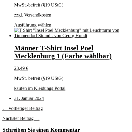
MwSt.-befreit (§19 UStG)
zzgl.
Versandkosten
Dieses
Ausführung wählen
Produkt
weist
mehrere
Varianten
Männer T-Shirt Insel Poel
auf.
Mecklenburg 1 (Farbe wählbar)
Die
Optionen
können
23,49
€
auf
der
MwSt.-befreit (§19 UStG)
Produktseite
gewählt
kaufen im Kleidungs-Portal
werden
31. Januar 2024
← Vorheriger Beitrag
Nächster Beitrag →
Schreiben Sie einen Kommentar