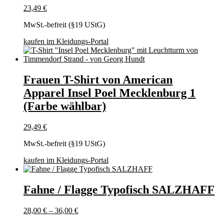
23,49
€
MwSt.-befreit (§19 UStG)
kaufen im Kleidungs-Portal
Frauen T-Shirt von American
Apparel Insel Poel Mecklenburg 1
(Farbe wählbar)
29,49
€
MwSt.-befreit (§19 UStG)
kaufen im Kleidungs-Portal
Fahne / Flagge Typofisch SALZHAFF
28,00
€
–
36,00
€