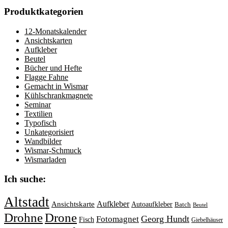
Produktkategorien
12-Monatskalender
Ansichtskarten
Aufkleber
Beutel
Bücher und Hefte
Flagge Fahne
Gemacht in Wismar
Kühlschrankmagnete
Seminar
Textilien
Typofisch
Unkategorisiert
Wandbilder
Wismar-Schmuck
Wismarladen
Ich suche:
Altstadt
Aufkleber
Ansichtskarte
Autoaufkleber
Batch
Beutel
Drohne
Drone
Georg Hundt
Fotomagnet
Fisch
Giebelhäuser