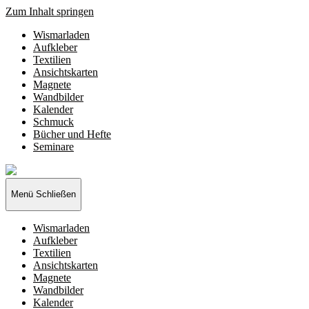
Zum Inhalt springen
Wismarladen
Aufkleber
Textilien
Ansichtskarten
Magnete
Wandbilder
Kalender
Schmuck
Bücher und Hefte
Seminare
Wismarladen
-
deine
Menü
Schließen
Produzentengemeinschaft
Wismarladen
Aufkleber
Textilien
Ansichtskarten
Magnete
Wandbilder
Kalender