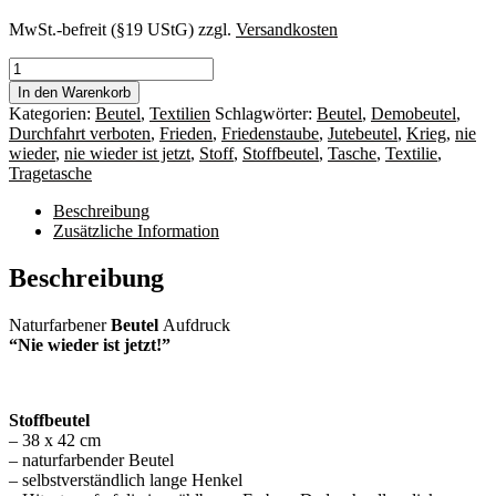
MwSt.-befreit (§19 UStG)
zzgl.
Versandkosten
Beutel
"Nie
In den Warenkorb
wieder
Kategorien:
Beutel
,
Textilien
Schlagwörter:
Beutel
,
Demobeutel
,
ist
Durchfahrt verboten
,
Frieden
,
Friedenstaube
,
Jutebeutel
,
Krieg
,
nie
jetzt!"
wieder
,
nie wieder ist jetzt
,
Stoff
,
Stoffbeutel
,
Tasche
,
Textilie
,
Menge
Tragetasche
Beschreibung
Zusätzliche Information
Beschreibung
Naturfarbener
Beutel
Aufdruck
“Nie wieder ist jetzt!”
Stoffbeutel
– 38 x 42 cm
– naturfarbender Beutel
– selbstverständlich lange Henkel