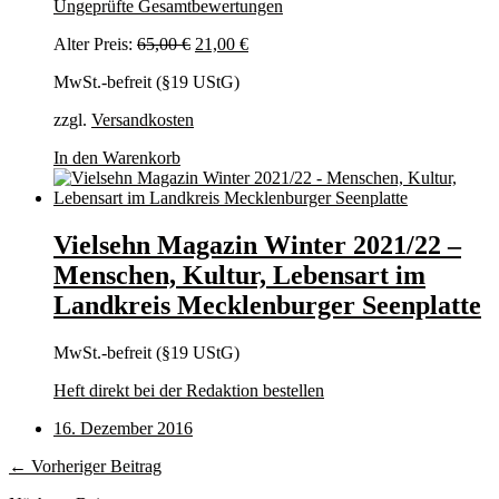
Ungeprüfte Gesamtbewertungen
Ursprünglicher
Aktueller
Alter Preis:
65,00
€
21,00
€
Preis
Preis
MwSt.-befreit (§19 UStG)
war:
ist:
65,00 €
21,00 €.
zzgl.
Versandkosten
In den Warenkorb
Vielsehn Magazin Winter 2021/22 –
Menschen, Kultur, Lebensart im
Landkreis Mecklenburger Seenplatte
MwSt.-befreit (§19 UStG)
Heft direkt bei der Redaktion bestellen
16. Dezember 2016
← Vorheriger Beitrag