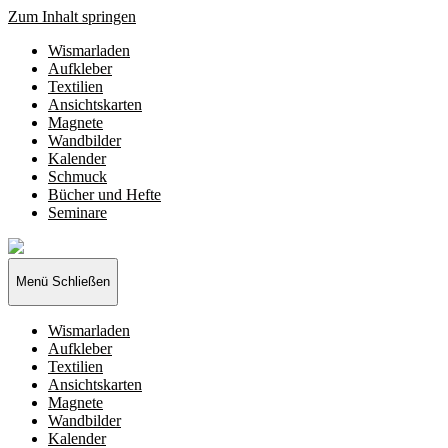
Zum Inhalt springen
Wismarladen
Aufkleber
Textilien
Ansichtskarten
Magnete
Wandbilder
Kalender
Schmuck
Bücher und Hefte
Seminare
Wismarladen
-
deine
Menü
Schließen
Produzentengemeinschaft
Wismarladen
Aufkleber
Textilien
Ansichtskarten
Magnete
Wandbilder
Kalender