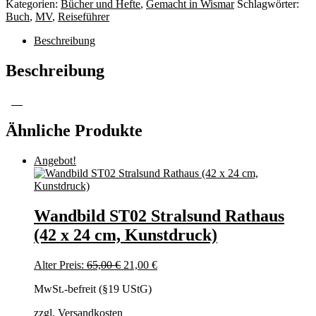
Kategorien:
Bücher und Hefte
,
Gemacht in Wismar
Schlagwörter:
Buch
,
MV
,
Reiseführer
Beschreibung
Beschreibung
Ähnliche Produkte
Angebot!
Wandbild ST02 Stralsund Rathaus
(42 x 24 cm, Kunstdruck)
Ursprünglicher
Aktueller
Alter Preis:
65,00
€
21,00
€
Preis
Preis
MwSt.-befreit (§19 UStG)
war:
ist:
65,00 €
21,00 €.
zzgl.
Versandkosten