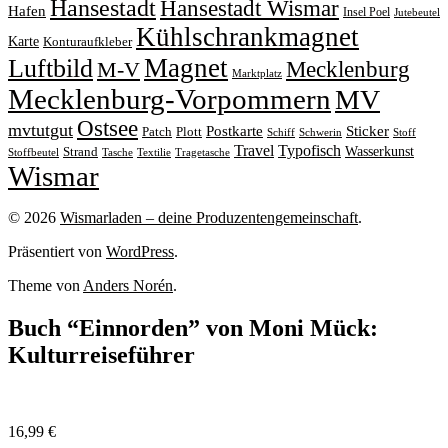
Hansestadt
Hansestadt Wismar
Hafen
Insel Poel
Jutebeutel
Kühlschrankmagnet
Karte
Konturaufkleber
Magnet
Luftbild
M-V
Mecklenburg
Marktplatz
Mecklenburg-Vorpommern
MV
Ostsee
mvtutgut
Sticker
Postkarte
Patch
Plott
Stoff
Schiff
Schwerin
Travel
Typofisch
Wasserkunst
Strand
Stoffbeutel
Tasche
Textilie
Tragetasche
Wismar
© 2026
Wismarladen – deine Produzentengemeinschaft
.
Präsentiert von
WordPress
.
Theme von
Anders Norén
.
Buch “Einnorden” von Moni Mück:
Kulturreiseführer
16,99
€