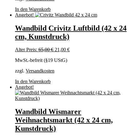
In den Warenkorb
Angebot!
Wandbild Crivitz Luftbild (42 x 24
cm, Kunstdruck)
Ursprünglicher
Aktueller
Alter Preis:
65,00
€
21,00
€
Preis
Preis
MwSt.-befreit (§19 UStG)
war:
ist:
65,00 €
21,00 €.
zzgl.
Versandkosten
In den Warenkorb
Angebot!
Wandbild Wismarer
Weihnachtsmarkt (42 x 24 cm,
Kunstdruck)