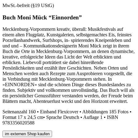
MwSt.-befreit (§19 UStG)
Buch Moni Mück “Einnorden”
Mecklenburg-Vorpommern kreativ, überall: Musikfestivals auf
einem alten Flugplatz, Kunstgalerien, selbstgemachtes Eis, feinstes
Porzellanhandwerk, Surfshops, in- spirierendes Kneipenleben und
und und – Kommunikationsdesignerin Moni Mück zeigt in ihrem
Buch die Orte in Mecklenburg-Vorpommern, an denen dynamische,
kreative, erfolgreiche Ideen das Licht der Welt erblickten und
erblicken. Liebevoll porträtiert sie dabei hinreißende
Persönlichkeiten und erzählt ihre Geschichten. Neben Orten und
Menschen werden auch Rezepte zum Ausprobieren vorgestellt, die
in Verbindung mit Mecklenburg-Vorpommern stehen. In
»EINNORDEN« sind die schönen Dinge dieses Bundeslandes zu
finden. Subjektiv und vollkommen unvollständig. Das Buch will als
ein persönlicher Genussführer verstanden werden, der Freude beim
Blättern macht, Abenteuerlust weckt und den Horizont erweitert.
Seitenanzahl 160 • Einband Flexicover • Abbildungen 185 Fotos •
Format 17 x 24,5 cm• Sprache Deutsch • Auflage 1 • ISBN
9783356020588
im externen Shop kaufen