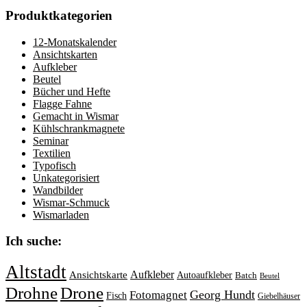
Produktkategorien
12-Monatskalender
Ansichtskarten
Aufkleber
Beutel
Bücher und Hefte
Flagge Fahne
Gemacht in Wismar
Kühlschrankmagnete
Seminar
Textilien
Typofisch
Unkategorisiert
Wandbilder
Wismar-Schmuck
Wismarladen
Ich suche:
Altstadt
Aufkleber
Ansichtskarte
Autoaufkleber
Batch
Beutel
Drohne
Drone
Georg Hundt
Fotomagnet
Fisch
Giebelhäuser