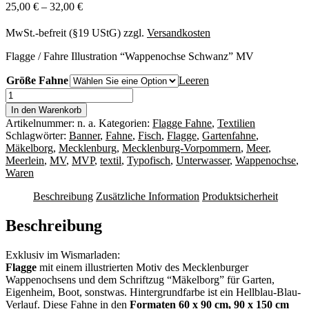
25,00
€
–
32,00
€
MwSt.-befreit (§19 UStG)
zzgl.
Versandkosten
Flagge / Fahre Illustration “Wappenochse Schwanz” MV
Größe Fahne
Leeren
Fahne
/
In den Warenkorb
Flagge
Artikelnummer:
n. a.
Kategorien:
Flagge Fahne
,
Textilien
Mäkelborg
Schlagwörter:
Banner
,
Fahne
,
Fisch
,
Flagge
,
Gartenfahne
,
(Illustration
Mäkelborg
,
Mecklenburg
,
Mecklenburg-Vorpommern
,
Meer
,
mit
Meerlein
,
MV
,
MVP
,
textil
,
Typofisch
,
Unterwasser
,
Wappenochse
,
Schwanz)
Waren
Menge
Beschreibung
Zusätzliche Information
Produktsicherheit
Beschreibung
Exklusiv im Wismarladen:
Flagge
mit einem illustrierten Motiv des Mecklenburger
Wappenochsens und dem Schriftzug “Mäkelborg” für Garten,
Eigenheim, Boot, sonstwas. Hintergrundfarbe ist ein Hellblau-Blau-
Verlauf. Diese Fahne in den
Formaten 60 x 90 cm, 90 x 150 cm