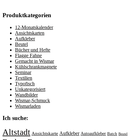
Produktkategorien
12-Monatskalender
Ansichtskarten
Aufkleber
Beutel
Bücher und Hefte
Flagge Fahne
Gemacht in Wismar
Kühlschrankmagnete
Seminar
Textilien
Typofisch
Unkategorisiert
Wandbilder
Wismar-Schmuck
Wismarladen
Ich suche:
Altstadt
Aufkleber
Ansichtskarte
Autoaufkleber
Batch
Beutel