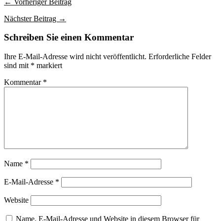
← Vorheriger Beitrag
auf
der
Nächster Beitrag →
Produktseite
gewählt
Schreiben Sie einen Kommentar
werden
Ihre E-Mail-Adresse wird nicht veröffentlicht.
Erforderliche Felder
sind mit
*
markiert
Kommentar
*
Name
*
E-Mail-Adresse
*
Website
Name, E-Mail-Adresse und Website in diesem Browser für