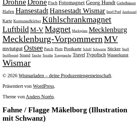
Drohne
Drone
Georg Hundt
Fotomagnet
Fisch
Giebelhäuser
Hansestadt
Hansestadt Wismar
Hafen
Insel Poel
Jutebeutel
Kühlschrankmagnet
Karte
Konturaufkleber
Magnet
Luftbild
M-V
Mecklenburg
Marktplatz
Mecklenburg-Vorpommern
MV
Ostsee
mvtutgut
Sticker
Postkarte
Patch
Plott
Stoff
Schiff
Schwerin
Travel
Typofisch
Wasserkunst
Strand
Stoffbeutel
Tasche
Textilie
Tragetasche
Wismar
© 2026
Wismarladen – deine Produzentengemeinschaft
.
Präsentiert von
WordPress
.
Theme von
Anders Norén
.
Fahne / Flagge Mäkelborg (Illustration
mit Schwanz)