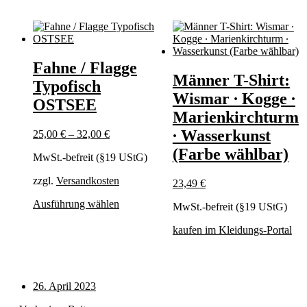
Fahne / Flagge
Männer T-Shirt:
Typofisch
Wismar ∙ Kogge ∙
OSTSEE
Marienkirchturm
∙ Wasserkunst
25,00
€
–
32,00
€
(Farbe wählbar)
MwSt.-befreit (§19 UStG)
zzgl.
Versandkosten
23,49
€
Dieses
Ausführung wählen
MwSt.-befreit (§19 UStG)
Produkt
weist
kaufen im Kleidungs-Portal
mehrere
Varianten
auf.
Die
26. April 2023
Optionen
können