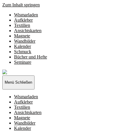
Zum Inhalt springen
Wismarladen
Aufkleber
Textilien
Ansichtskarten
Magnete
Wandbilder
Kalender
Schmuck
Bücher und Hefte
Seminare
Wismarladen
-
deine
Menü
Schließen
Produzentengemeinschaft
Wismarladen
Aufkleber
Textilien
Ansichtskarten
Magnete
Wandbilder
Kalender