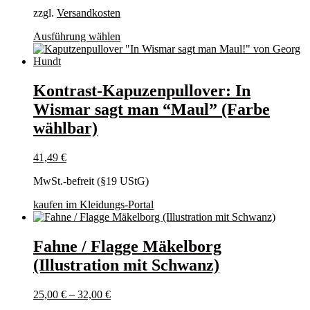
gewählt
zzgl.
Versandkosten
werden
Dieses
Ausführung wählen
Produkt
weist
mehrere
Varianten
Kontrast-Kapuzenpullover: In
auf.
Wismar sagt man “Maul” (Farbe
Die
Optionen
wählbar)
können
auf
41,49
€
der
Produktseite
MwSt.-befreit (§19 UStG)
gewählt
werden
kaufen im Kleidungs-Portal
Fahne / Flagge Mäkelborg
(Illustration mit Schwanz)
25,00
€
–
32,00
€