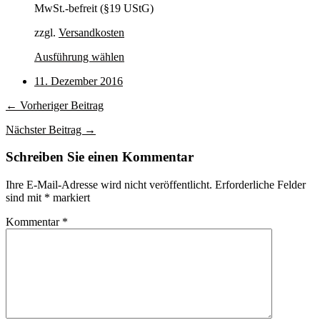
MwSt.-befreit (§19 UStG)
zzgl.
Versandkosten
Dieses
Ausführung wählen
Produkt
11. Dezember 2016
weist
mehrere
← Vorheriger Beitrag
Varianten
auf.
Nächster Beitrag →
Die
Optionen
Schreiben Sie einen Kommentar
können
auf
der
Ihre E-Mail-Adresse wird nicht veröffentlicht.
Erforderliche Felder
Produktseite
sind mit
*
markiert
gewählt
Kommentar
*
werden