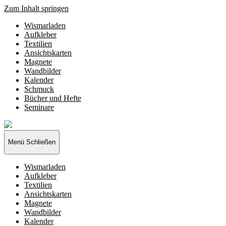
Zum Inhalt springen
Wismarladen
Aufkleber
Textilien
Ansichtskarten
Magnete
Wandbilder
Kalender
Schmuck
Bücher und Hefte
Seminare
Wismarladen
-
deine
Menü
Schließen
Produzentengemeinschaft
Wismarladen
Aufkleber
Textilien
Ansichtskarten
Magnete
Wandbilder
Kalender