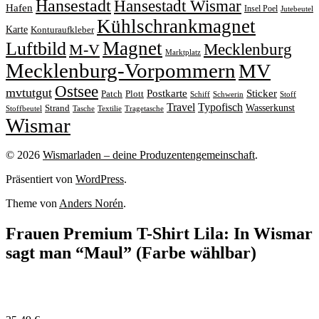
Hansestadt
Hansestadt Wismar
Hafen
Insel Poel
Jutebeutel
Kühlschrankmagnet
Karte
Konturaufkleber
Magnet
Luftbild
M-V
Mecklenburg
Marktplatz
Mecklenburg-Vorpommern
MV
Ostsee
mvtutgut
Sticker
Postkarte
Patch
Plott
Stoff
Schiff
Schwerin
Travel
Typofisch
Wasserkunst
Strand
Stoffbeutel
Tasche
Textilie
Tragetasche
Wismar
© 2026
Wismarladen – deine Produzentengemeinschaft
.
Präsentiert von
WordPress
.
Theme von
Anders Norén
.
Frauen Premium T-Shirt Lila: In Wismar
sagt man “Maul” (Farbe wählbar)