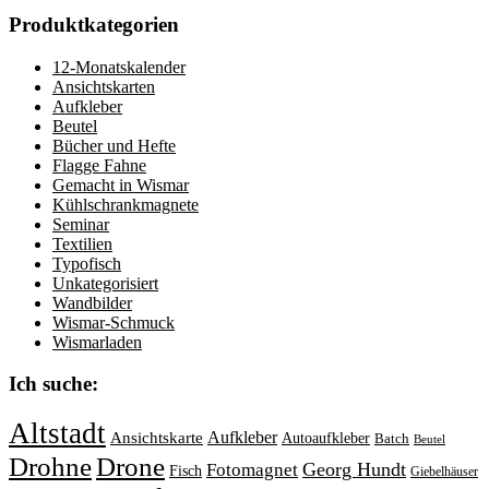
Produktkategorien
12-Monatskalender
Ansichtskarten
Aufkleber
Beutel
Bücher und Hefte
Flagge Fahne
Gemacht in Wismar
Kühlschrankmagnete
Seminar
Textilien
Typofisch
Unkategorisiert
Wandbilder
Wismar-Schmuck
Wismarladen
Ich suche:
Altstadt
Aufkleber
Ansichtskarte
Autoaufkleber
Batch
Beutel
Drohne
Drone
Georg Hundt
Fotomagnet
Fisch
Giebelhäuser