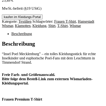
25,49
€
MwSt.-befreit (§19 UStG)
kaufen im Kleidungs-Portal
Kategorie:
Textilien
Schlagwörter:
Frauen T-Shirt
,
Hansestadt
Wismar
,
Klamotten
,
Kleidung
,
Shirt
,
T-Shirt
,
Wismar
Beschreibung
Beschreibung
“Insel Poel Mecklenburg” – ein tolles Kleidungsstück für echte
Inselkinder und euphorische Poel-Fans mit dem Leuchtturm in
Timmendorf Strand.
Freie Farb- und Größenauswahl.
Bitte folge dem Bestell-Link zum externen Wismarladen-
Kleidungsportal.
Frauen Premium T-Shirt