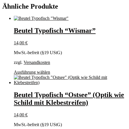
Ähnliche Produkte
Beutel Typofisch “Wismar”
14,00
€
MwSt.-befreit (§19 UStG)
zzgl.
Versandkosten
Dieses
Ausführung wählen
Produkt
weist
mehrere
Varianten
Beutel Typofisch “Ostsee” (Optik wie
auf.
Schild mit Klebestreifen)
Die
Optionen
können
14,00
€
auf
der
MwSt.-befreit (§19 UStG)
Produktseite