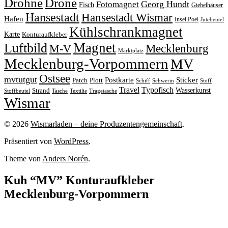
Drohne
Drone
Georg Hundt
Fotomagnet
Fisch
Giebelhäuser
Hansestadt
Hansestadt Wismar
Hafen
Insel Poel
Jutebeutel
Kühlschrankmagnet
Karte
Konturaufkleber
Magnet
Luftbild
M-V
Mecklenburg
Marktplatz
Mecklenburg-Vorpommern
MV
Ostsee
mvtutgut
Sticker
Postkarte
Patch
Plott
Stoff
Schiff
Schwerin
Travel
Typofisch
Wasserkunst
Strand
Stoffbeutel
Tasche
Textilie
Tragetasche
Wismar
© 2026
Wismarladen – deine Produzentengemeinschaft
.
Präsentiert von
WordPress
.
Theme von
Anders Norén
.
Kuh “MV” Konturaufkleber
Mecklenburg-Vorpommern