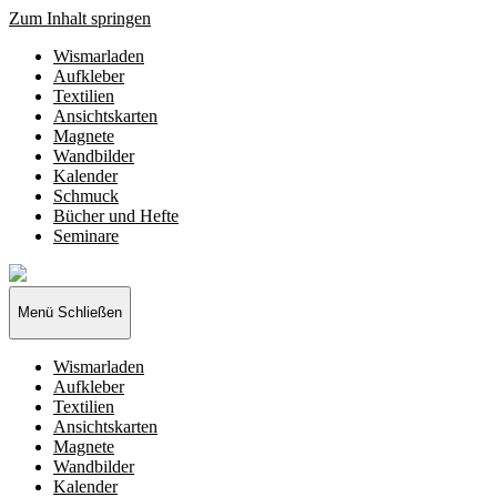
Zum Inhalt springen
Wismarladen
Aufkleber
Textilien
Ansichtskarten
Magnete
Wandbilder
Kalender
Schmuck
Bücher und Hefte
Seminare
Wismarladen
-
deine
Menü
Schließen
Produzentengemeinschaft
Wismarladen
Aufkleber
Textilien
Ansichtskarten
Magnete
Wandbilder
Kalender