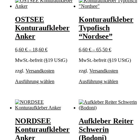
OSTSEE
Konturaufkleber
Konturaufkleber
Typofisch
Anker
“Nordsee”
6,60
€
–
18,60
€
6,60
€
–
65,50
€
MwSt.-befreit (§19 UStG)
MwSt.-befreit (§19 UStG)
zzgl.
Versandkosten
zzgl.
Versandkosten
Dieses
Dieses
Ausführung wählen
Ausführung wählen
Produkt
Produkt
weist
weist
mehrere
mehrere
Varianten
Varianten
auf.
auf.
Die
Die
NORDSEE
Aufkleber Reiter
Optionen
Optionen
können
können
Konturaufkleber
Schwerin
auf
auf
Anker
(Bodoni)
der
der