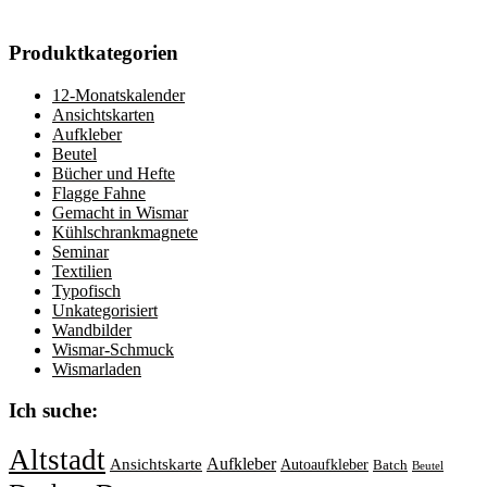
Produktkategorien
12-Monatskalender
Ansichtskarten
Aufkleber
Beutel
Bücher und Hefte
Flagge Fahne
Gemacht in Wismar
Kühlschrankmagnete
Seminar
Textilien
Typofisch
Unkategorisiert
Wandbilder
Wismar-Schmuck
Wismarladen
Ich suche:
Altstadt
Aufkleber
Ansichtskarte
Autoaufkleber
Batch
Beutel