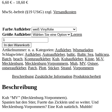
6,60
€
–
18,60
€
MwSt.-befreit (§19 UStG)
zzgl.
Versandkosten
Farbe Aufkleber
Größe Aufkleber
Leeren
Kuh
"MV"
In den Warenkorb
Konturaufkleber
Artikelnummer:
n. a.
Kategorien:
Aufkleber
,
Wismarladen
Mecklenburg-
Schlagwörter:
Aufkleber
,
Autoaufkleber
,
baltic
,
Baltic Sea
,
balticsea
,
Vorpommern
Batch
,
beach
,
Konturaufkleber
,
Kuh
,
Kuhaufkleber
,
Küste
,
M-V
,
Menge
Mecklenburg
,
Mecklenburg-Vorpommern
,
Muh
,
MV
,
Ostsee
,
ostseeaufkleber
,
Patch
,
Plott
,
Sticker
,
Strand
,
Vorpommern
Beschreibung
Zusätzliche Information
Produktsicherheit
Beschreibung
Kuh “MV” (Mecklenburg-Vorpommern).
Spanien hat den Stier, Fuerte das Zicklein und so weiter. Und
Mecklenburg-Vorpommern? Eine Kuh natürlich. Muhhh!