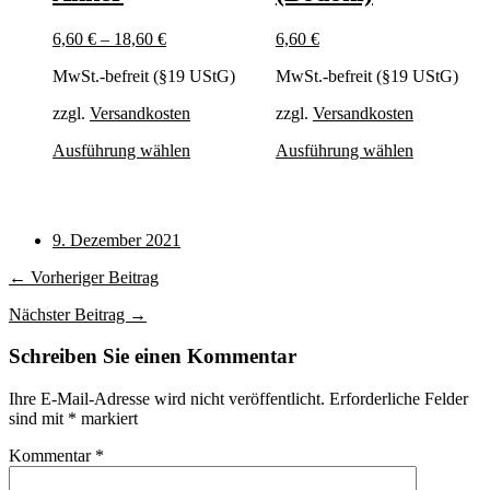
Produktseite
Produktsei
gewählt
gewählt
6,60
€
–
18,60
€
6,60
€
werden
werden
MwSt.-befreit (§19 UStG)
MwSt.-befreit (§19 UStG)
zzgl.
Versandkosten
zzgl.
Versandkosten
Dieses
Dieses
Ausführung wählen
Ausführung wählen
Produkt
Produkt
weist
weist
mehrere
mehrere
Varianten
Varianten
9. Dezember 2021
auf.
auf.
Die
Die
← Vorheriger Beitrag
Optionen
Optionen
können
können
Nächster Beitrag →
auf
auf
der
der
Schreiben Sie einen Kommentar
Produktseite
Produktsei
gewählt
gewählt
Ihre E-Mail-Adresse wird nicht veröffentlicht.
Erforderliche Felder
werden
werden
sind mit
*
markiert
Kommentar
*