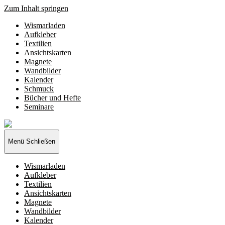
Zum Inhalt springen
Wismarladen
Aufkleber
Textilien
Ansichtskarten
Magnete
Wandbilder
Kalender
Schmuck
Bücher und Hefte
Seminare
Wismarladen
-
deine
Menü
Schließen
Produzentengemeinschaft
Wismarladen
Aufkleber
Textilien
Ansichtskarten
Magnete
Wandbilder
Kalender