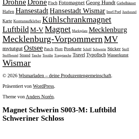
Drohne
Drone
Georg Hundt
Fotomagnet
Fisch
Giebelhäuser
Hansestadt
Hansestadt Wismar
Hafen
Insel Poel
Jutebeutel
Kühlschrankmagnet
Karte
Konturaufkleber
Magnet
Luftbild
M-V
Mecklenburg
Marktplatz
Mecklenburg-Vorpommern
MV
Ostsee
mvtutgut
Sticker
Postkarte
Patch
Plott
Stoff
Schiff
Schwerin
Travel
Typofisch
Wasserkunst
Strand
Stoffbeutel
Tasche
Textilie
Tragetasche
Wismar
© 2026
Wismarladen – deine Produzentengemeinschaft
.
Präsentiert von
WordPress
.
Theme von
Anders Norén
.
Magnet Schwerin S003-M: Luftbild
Schweriner Schloss