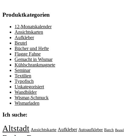
Produktkategorien
12-Monatskalender
Ansichtskarten
Aufkleber
Beutel
Bücher und Hefte
Flagge Fahne
Gemacht in Wismar
Kühlschrankmagnete
Seminar
Textilien
Typofisch
Unkategorisiert
Wandbilder
Wismar-Schmuck
Wismarladen
Ich suche:
Altstadt
Aufkleber
Ansichtskarte
Autoaufkleber
Batch
Beutel