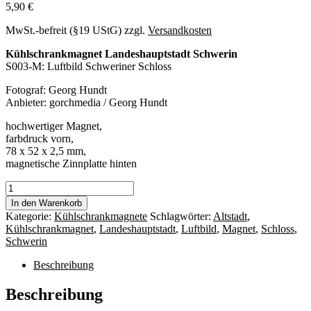
5,90
€
MwSt.-befreit (§19 UStG)
zzgl.
Versandkosten
Kühlschrankmagnet Landeshauptstadt Schwerin
S003-M: Luftbild Schweriner Schloss
Fotograf: Georg Hundt
Anbieter: gorchmedia / Georg Hundt
hochwertiger Magnet,
farbdruck vorn,
78 x 52 x 2,5 mm,
magnetische Zinnplatte hinten
Magnet
Schwerin
In den Warenkorb
S003-
Kategorie:
Kühlschrankmagnete
Schlagwörter:
Altstadt
,
M:
Kühlschrankmagnet
,
Landeshauptstadt
,
Luftbild
,
Magnet
,
Schloss
,
Luftbild
Schwerin
Schweriner
Schloss
Beschreibung
Menge
Beschreibung