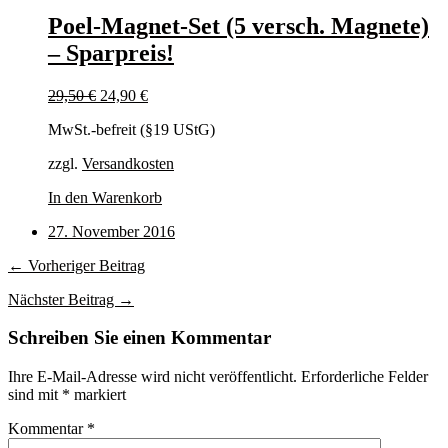
Poel-Magnet-Set (5 versch. Magnete)
– Sparpreis!
Ursprünglicher
Aktueller
29,50
€
24,90
€
Preis
Preis
MwSt.-befreit (§19 UStG)
war:
ist:
29,50 €
24,90 €.
zzgl.
Versandkosten
In den Warenkorb
27. November 2016
← Vorheriger Beitrag
Nächster Beitrag →
Schreiben Sie einen Kommentar
Ihre E-Mail-Adresse wird nicht veröffentlicht.
Erforderliche Felder
sind mit
*
markiert
Kommentar
*