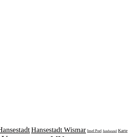
Hansestadt
Hansestadt Wismar
Karte
Insel Poel
Jutebeutel