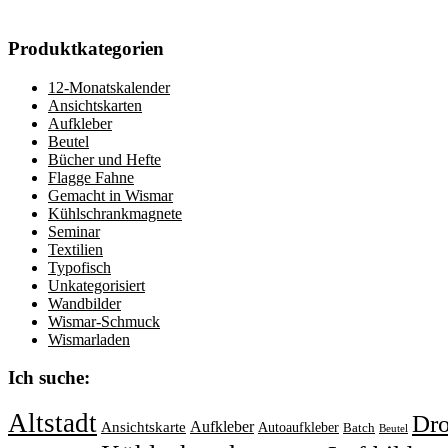
Produktkategorien
12-Monatskalender
Ansichtskarten
Aufkleber
Beutel
Bücher und Hefte
Flagge Fahne
Gemacht in Wismar
Kühlschrankmagnete
Seminar
Textilien
Typofisch
Unkategorisiert
Wandbilder
Wismar-Schmuck
Wismarladen
Ich suche:
Altstadt
Dr
Aufkleber
Ansichtskarte
Autoaufkleber
Batch
Beutel