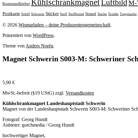
Kühlschrankmagnet
Luftbild
M-
Konturaufkleber
Sticker
Postkarte
Strand
Stoff
Stoffbeutel
Tasche
Textilie
Tragetasche
Schiff
Schwerin
© 2026
Wismarladen – deine Produzentengemeinschaft
.
Präsentiert von
WordPress
.
Theme von
Anders Norén
.
Magnet Schwerin S003-M: Schweriner Sch
5,90
€
MwSt.-befreit (§19 UStG)
zzgl.
Versandkosten
Kühlschrankmagnet Landeshauptstadt Schwerin
Magnet von der Landeshauptstadt Schwerin S003-M: Schweriner Sch
Fotograf: Georg Hundt
Anbieter: gorchmedia / Georg Hundt
hochwertiger Magnet,