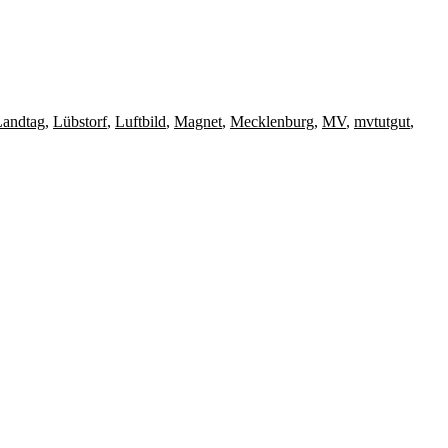
Landtag
,
Lübstorf
,
Luftbild
,
Magnet
,
Mecklenburg
,
MV
,
mvtutgut
,