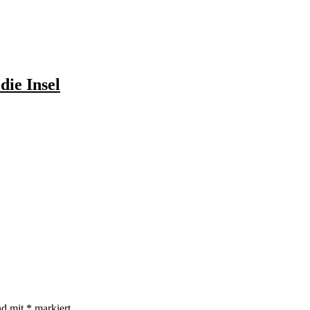
ie Insel
nd mit
*
markiert