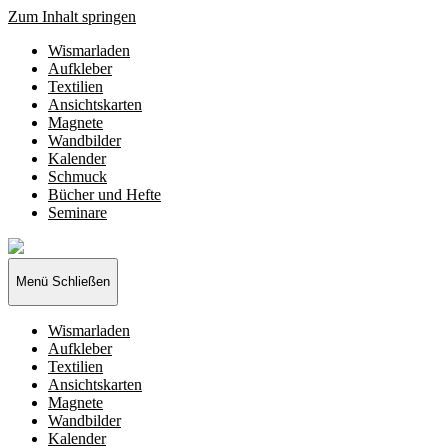
Zum Inhalt springen
Wismarladen
Aufkleber
Textilien
Ansichtskarten
Magnete
Wandbilder
Kalender
Schmuck
Bücher und Hefte
Seminare
Wismarladen
-
deine
Menü
Schließen
Produzentengemeinschaft
Wismarladen
Aufkleber
Textilien
Ansichtskarten
Magnete
Wandbilder
Kalender