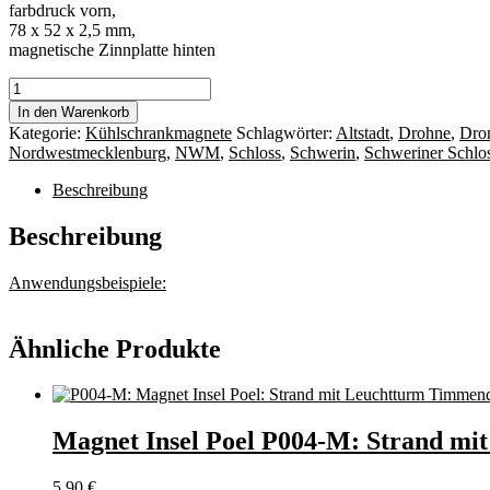
farbdruck vorn,
78 x 52 x 2,5 mm,
magnetische Zinnplatte hinten
Magnet
Schwerin
In den Warenkorb
S003-
Kategorie:
Kühlschrankmagnete
Schlagwörter:
Altstadt
,
Drohne
,
Dro
M:
Nordwestmecklenburg
,
NWM
,
Schloss
,
Schwerin
,
Schweriner Schlo
Schweriner
Schloss
Beschreibung
und
Schweriner
Beschreibung
See
Menge
Anwendungsbeispiele:
Ähnliche Produkte
Magnet Insel Poel P004-M: Strand mi
5,90
€