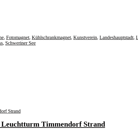
ne
,
Fotomagnet
,
Kühlschrankmagnet
,
Kunstverein
,
Landeshauptstadt
,
ss
,
Schweriner See
t Leuchtturm Timmendorf Strand