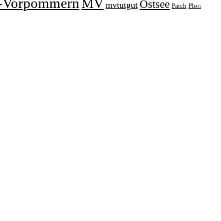
-Vorpommern
MV
Ostsee
mvtutgut
Patch
Plott