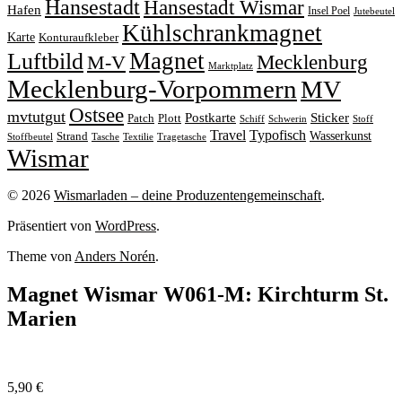
Hansestadt
Hansestadt Wismar
Hafen
Insel Poel
Jutebeutel
Kühlschrankmagnet
Karte
Konturaufkleber
Magnet
Luftbild
M-V
Mecklenburg
Marktplatz
Mecklenburg-Vorpommern
MV
Ostsee
mvtutgut
Sticker
Postkarte
Patch
Plott
Stoff
Schiff
Schwerin
Travel
Typofisch
Wasserkunst
Strand
Stoffbeutel
Tasche
Textilie
Tragetasche
Wismar
© 2026
Wismarladen – deine Produzentengemeinschaft
.
Präsentiert von
WordPress
.
Theme von
Anders Norén
.
Magnet Wismar W061-M: Kirchturm St.
Marien
5,90
€