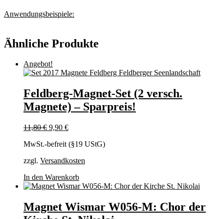
Anwendungsbeispiele:
Ähnliche Produkte
Angebot!
Feldberg-Magnet-Set (2 versch.
Magnete) – Sparpreis!
Ursprünglicher
Aktueller
11,80
€
9,90
€
Preis
Preis
MwSt.-befreit (§19 UStG)
war:
ist:
11,80 €
9,90 €.
zzgl.
Versandkosten
In den Warenkorb
Magnet Wismar W056-M: Chor der