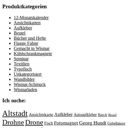
Produktkategorien
12-Monatskalender
Ansichtskarten
Aufkleber
Beutel
Bücher und Hefte
Flagge Fahne
Gemacht in Wismar
Kühlschrankmagnete
Seminar
Textilien
Typofisch
Unkategorisiert
Wandbilder
Wismar-Schmuck
Wismarladen
Ich suche:
Altstadt
Aufkleber
Ansichtskarte
Autoaufkleber
Batch
Beutel
Drohne
Drone
Georg Hundt
Fotomagnet
Fisch
Giebelhäuser