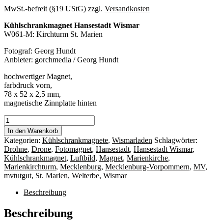
MwSt.-befreit (§19 UStG)
zzgl.
Versandkosten
Kühlschrankmagnet Hansestadt Wismar
W061-M: Kirchturm St. Marien
Fotograf: Georg Hundt
Anbieter: gorchmedia / Georg Hundt
hochwertiger Magnet,
farbdruck vorn,
78 x 52 x 2,5 mm,
magnetische Zinnplatte hinten
Magnet
Wismar
In den Warenkorb
W061-
Kategorien:
Kühlschrankmagnete
,
Wismarladen
Schlagwörter:
M:
Drohne
,
Drone
,
Fotomagnet
,
Hansestadt
,
Hansestadt Wismar
,
Kirchturm
Kühlschrankmagnet
,
Luftbild
,
Magnet
,
Marienkirche
,
St.
Marienkirchturm
,
Mecklenburg
,
Mecklenburg-Vorpommern
,
MV
,
Marien
mvtutgut
,
St. Marien
,
Welterbe
,
Wismar
Menge
Beschreibung
Beschreibung