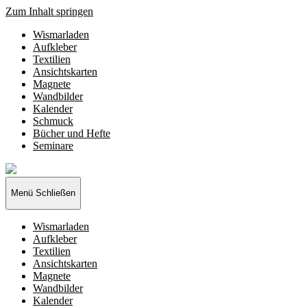
Zum Inhalt springen
Wismarladen
Aufkleber
Textilien
Ansichtskarten
Magnete
Wandbilder
Kalender
Schmuck
Bücher und Hefte
Seminare
Wismarladen
-
deine
Menü
Schließen
Produzentengemeinschaft
Wismarladen
Aufkleber
Textilien
Ansichtskarten
Magnete
Wandbilder
Kalender