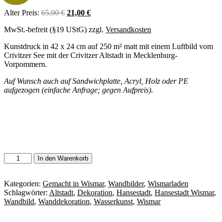
Ursprünglicher
Aktueller
Alter Preis:
65,00
€
21,00
€
Preis
Preis
MwSt.-befreit (§19 UStG)
zzgl.
Versandkosten
war:
ist:
65,00 €
21,00 €.
Kunstdruck in 42 x 24 cm auf 250 m² matt mit einem Luftbild vom
Crivitzer See mit der Crivitzer Altstadt in Mecklenburg-
Vorpommern.
Auf Wunsch auch auf Sandwichplatte, Acryl, Holz oder PE
aufgezogen (einfache Anfrage; gegen Aufpreis).
Wandbild
In den Warenkorb
Crivitz
Luftbild
(42
Kategorien:
Gemacht in Wismar
,
Wandbilder
,
Wismarladen
x
Schlagwörter:
Altstadt
,
Dekoration
,
Hansestadt
,
Hansestadt Wismar
,
24
Wandbild
,
Wanddekoration
,
Wasserkunst
,
Wismar
cm,
Kunstdruck)