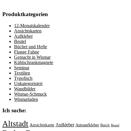
Produktkategorien
12-Monatskalender
Ansichtskarten
Aufkleber
Beutel
Bücher und Hefte
Flagge Fahne
Gemacht in Wismar
Kühlschrankmagnete
Seminar
Textilien
Typofisch
Unkategorisiert
Wandbilder
Wismar-Schmuck
Wismarladen
Ich suche:
Altstadt
Aufkleber
Ansichtskarte
Autoaufkleber
Batch
Beutel