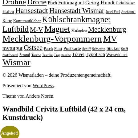
Drohne
Drone
Georg Hundt
Fotomagnet
Fisch
Giebelhäuser
Hansestadt
Hansestadt Wismar
Hafen
Insel Poel
Jutebeutel
Kühlschrankmagnet
Karte
Konturaufkleber
Magnet
Luftbild
M-V
Mecklenburg
Marktplatz
Mecklenburg-Vorpommern
MV
Ostsee
mvtutgut
Sticker
Postkarte
Patch
Plott
Stoff
Schiff
Schwerin
Travel
Typofisch
Wasserkunst
Strand
Stoffbeutel
Tasche
Textilie
Tragetasche
Wismar
© 2026
Wismarladen – deine Produzentengemeinschaft
.
Präsentiert von
WordPress
.
Theme von
Anders Norén
.
Wandbild Crivitz Luftbild (42 x 24 cm,
Kunstdruck)
Angebot!