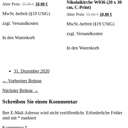
Nikolaikirche W036 (20 x 30
Ursprünglicher
Aktueller
Alter Preis:
55,00
€
18,00
€
cm, C-Print)
Preis
Preis
war:
ist:
MwSt.-befreit (§19 UStG)
Ursprünglicher
Aktueller
Alter Preis:
55,00
€
18,00
€
55,00 €
18,00 €.
Preis
Preis
zzgl.
Versandkosten
war:
ist:
MwSt.-befreit (§19 UStG)
55,00 €
18,00 €.
zzgl.
Versandkosten
In den Warenkorb
In den Warenkorb
31. Dezember 2020
← Vorheriger Beitrag
Nächster Beitrag →
Schreiben Sie einen Kommentar
Ihre E-Mail-Adresse wird nicht veröffentlicht.
Erforderliche Felder
sind mit
*
markiert
Kommentar
*