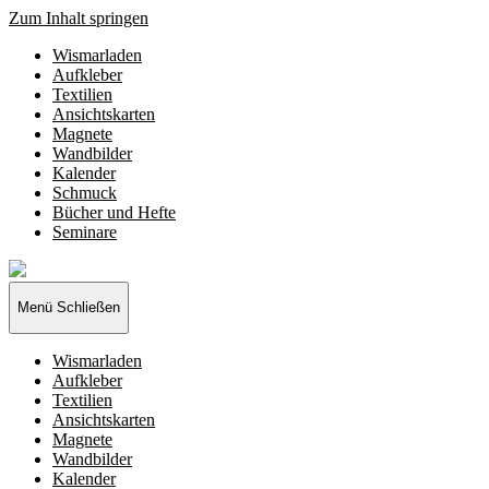
Zum Inhalt springen
Wismarladen
Aufkleber
Textilien
Ansichtskarten
Magnete
Wandbilder
Kalender
Schmuck
Bücher und Hefte
Seminare
Wismarladen
-
deine
Menü
Schließen
Produzentengemeinschaft
Wismarladen
Aufkleber
Textilien
Ansichtskarten
Magnete
Wandbilder
Kalender