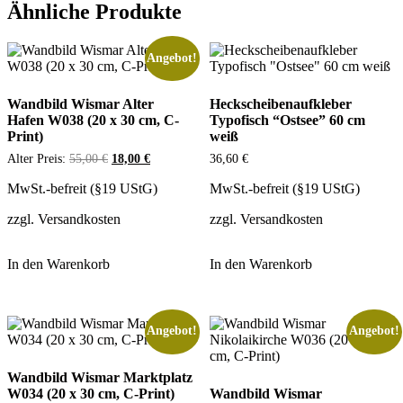
Ähnliche Produkte
Menge
Angebot!
Wandbild Wismar Alter
Heckscheibenaufkleber
Hafen W038 (20 x 30 cm, C-
Typofisch “Ostsee” 60 cm
Print)
weiß
Ursprünglicher
Aktueller
Alter Preis:
55,00
€
18,00
€
36,60
€
Preis
Preis
war:
ist:
MwSt.-befreit (§19 UStG)
MwSt.-befreit (§19 UStG)
55,00 €
18,00 €.
zzgl.
Versandkosten
zzgl.
Versandkosten
In den Warenkorb
In den Warenkorb
Angebot!
Angebot!
Wandbild Wismar Marktplatz
W034 (20 x 30 cm, C-Print)
Wandbild Wismar