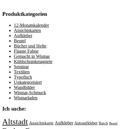
Produktkategorien
12-Monatskalender
Ansichtskarten
Aufkleber
Beutel
Bücher und Hefte
Flagge Fahne
Gemacht in Wismar
Kühlschrankmagnete
Seminar
Textilien
Typofisch
Unkategorisiert
Wandbilder
Wismar-Schmuck
Wismarladen
Ich suche:
Altstadt
Aufkleber
Ansichtskarte
Autoaufkleber
Batch
Beutel