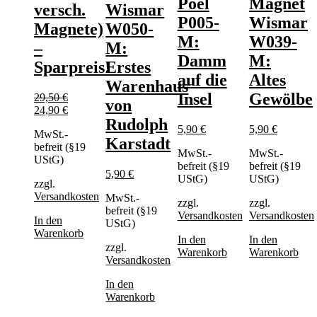
Poel
Magnet
versch.
Wismar
P005-
Wismar
Magnete)
W050-
M:
W039-
–
M:
Damm
M:
Sparpreis!
Erstes
auf die
Altes
Warenhaus
Insel
Gewölbe
29,50
€
von
Ursprünglicher
Aktueller
24,90
€
Rudolph
Preis
Preis
5,90
€
5,90
€
MwSt.-
war:
ist:
Karstadt
befreit (§19
29,50 €
24,90 €.
MwSt.-
MwSt.-
UStG)
befreit (§19
befreit (§19
5,90
€
UStG)
UStG)
zzgl.
Versandkosten
MwSt.-
zzgl.
zzgl.
befreit (§19
Versandkosten
Versandkosten
In den
UStG)
Warenkorb
In den
In den
zzgl.
Warenkorb
Warenkorb
Versandkosten
In den
Warenkorb