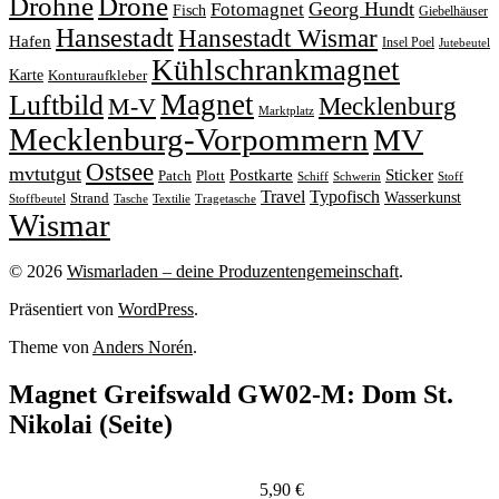
Drohne
Drone
Georg Hundt
Fotomagnet
Fisch
Giebelhäuser
Hansestadt
Hansestadt Wismar
Hafen
Insel Poel
Jutebeutel
Kühlschrankmagnet
Karte
Konturaufkleber
Magnet
Luftbild
M-V
Mecklenburg
Marktplatz
Mecklenburg-Vorpommern
MV
Ostsee
mvtutgut
Sticker
Postkarte
Patch
Plott
Stoff
Schiff
Schwerin
Travel
Typofisch
Wasserkunst
Strand
Stoffbeutel
Tasche
Textilie
Tragetasche
Wismar
© 2026
Wismarladen – deine Produzentengemeinschaft
.
Präsentiert von
WordPress
.
Theme von
Anders Norén
.
Magnet Greifswald GW02-M: Dom St.
Nikolai (Seite)
5,90
€