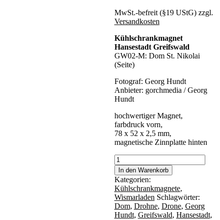
MwSt.-befreit (§19 UStG)
zzgl.
Versandkosten
Kühlschrankmagnet
Hansestadt Greifswald
GW02-M: Dom St. Nikolai
(Seite)
Fotograf: Georg Hundt
Anbieter: gorchmedia / Georg
Hundt
hochwertiger Magnet,
farbdruck vorn,
78 x 52 x 2,5 mm,
magnetische Zinnplatte hinten
Magnet
Greifswald
In den Warenkorb
GW02-
Kategorien:
M:
Kühlschrankmagnete
,
Dom
Wismarladen
Schlagwörter:
St.
Dom
,
Drohne
,
Drone
,
Georg
Nikolai
Hundt
,
Greifswald
,
Hansestadt
,