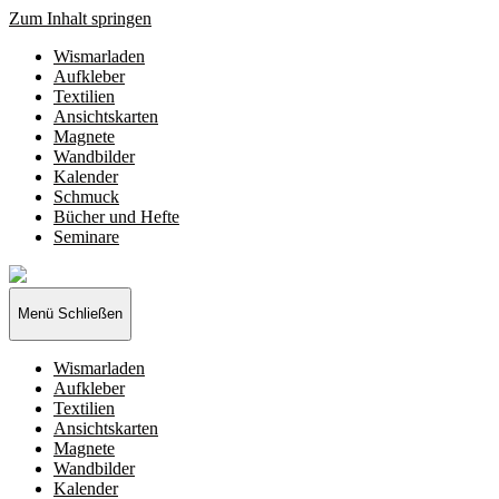
Zum Inhalt springen
Wismarladen
Aufkleber
Textilien
Ansichtskarten
Magnete
Wandbilder
Kalender
Schmuck
Bücher und Hefte
Seminare
Wismarladen
-
deine
Menü
Schließen
Produzentengemeinschaft
Wismarladen
Aufkleber
Textilien
Ansichtskarten
Magnete
Wandbilder
Kalender