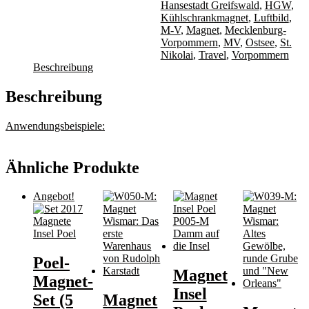
(Seite)
Hansestadt Greifswald
,
HGW
,
Menge
Kühlschrankmagnet
,
Luftbild
,
M-V
,
Magnet
,
Mecklenburg-
Vorpommern
,
MV
,
Ostsee
,
St.
Nikolai
,
Travel
,
Vorpommern
Beschreibung
Beschreibung
Anwendungsbeispiele:
Ähnliche Produkte
Angebot!
Poel-
Magnet
Magnet-
Insel
Set (5
Magnet